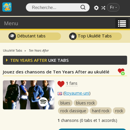
Fr
Menu
Débutant tabs
Top Ukulélé Tabs
Ukulélé Tabs
Ten Years After
TEN YEARS AFTER
UKE TABS
Jouez des chansons de Ten Years After au ukulélé
1
fans
(
Royaume-uni
)
blues
blues rock
rock classique
hard rock
rock
1
chansons (0 tabs et 1 accords)