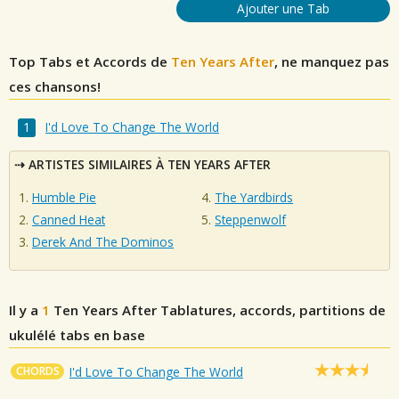
Ajouter une Tab
Top Tabs et Accords de
Ten Years After
, ne manquez pas
ces chansons!
I'd Love To Change The World
ARTISTES SIMILAIRES À TEN YEARS AFTER
Humble Pie
The Yardbirds
Canned Heat
Steppenwolf
Derek And The Dominos
Il y a
1
Ten Years After
Tablatures, accords, partitions de
ukulélé tabs en base
CHORDS
I'd Love To Change The World