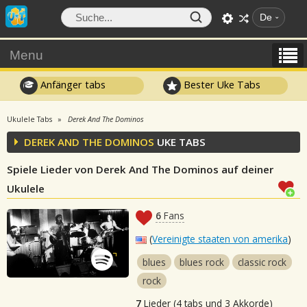
De
Menu
Anfänger tabs
Bester Uke Tabs
Ukulele Tabs
Derek And The Dominos
DEREK AND THE DOMINOS
UKE TABS
Spiele Lieder von Derek And The Dominos auf deiner
Ukulele
6
Fans
(
Vereinigte staaten von amerika
)
blues
blues rock
classic rock
rock
7
Lieder (4 tabs und 3 Akkorde)