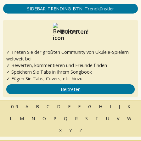
SIDEBAR_TRENDING_BTN: Trendkünstler
Beitreten!
✓ Treten Sie der größten Community von Ukulele-Spielern
weltweit bei
✓ Bewerten, kommentieren und Freunde finden
✓ Speichern Sie Tabs in Ihrem Songbook
✓ Fügen Sie Tabs, Covers, etc. hinzu
Beitreten
0-9
A
B
C
D
E
F
G
H
I
J
K
L
M
N
O
P
Q
R
S
T
U
V
W
X
Y
Z