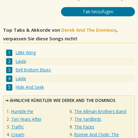
Tab hinzufügen
Top Tabs & Akkorde von
Derek And The Dominos
,
verpassen Sie diese Songs nicht!
Little Wing
Layla
Bell Bottom Blues
Layla
Hide And Seek
ÄHNLICHE KÜNSTLER WIE DEREK AND THE DOMINOS
Humble Pie
The Allman Brothers Band
Ten Years After
The Yardbirds
Traffic
The Faces
Cream
Bonnie And Clyde: The