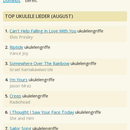
Dominos
bereit.
TOP UKULELE LIEDER (AUGUST)
1.
Can't Help Falling In Love With You
ukulelengriffe
Elvis Presley
2.
Riptide
ukulelengriffe
Vance Joy
3.
Somewhere Over The Rainbow
ukulelengriffe
Israel Kamakawiwo'ole
4.
I'm Yours
ukulelengriffe
Jason Mraz
5.
Creep
ukulelengriffe
Radiohead
6.
I Thought I Saw Your Face Today
ukulelengriffe
She and Him
7.
Sailor Song
ukulelengriffe