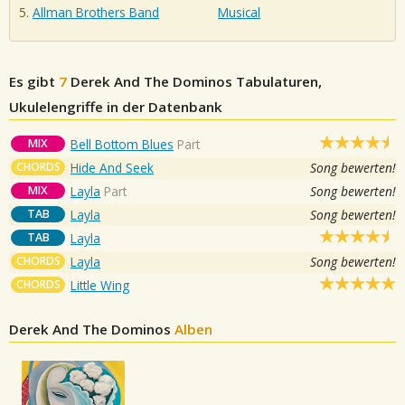
Allman Brothers Band
Musical
Es gibt
7
Derek And The Dominos
Tabulaturen,
Ukulelengriffe in der Datenbank
MIX
Bell Bottom Blues
Part
CHORDS
Hide And Seek
Song bewerten!
MIX
Layla
Part
Song bewerten!
TAB
Layla
Song bewerten!
TAB
Layla
CHORDS
Layla
Song bewerten!
CHORDS
Little Wing
Derek And The Dominos
Alben