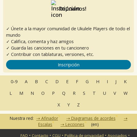
Reúnanos!
✓ Únete a la mayor comunidad de Ukulele Players de todo el
mundo
✓ Califica, comenta y haz amigos
✓ Guarda las canciones en tu cancionero
✓ Contribuir con tablaturas, versiones, etc.
Inscripción
0-9
A
B
C
D
E
F
G
H
I
J
K
L
M
N
O
P
Q
R
S
T
U
V
W
X
Y
Z
Nuestra red:
Afinador
Diagramas de acordes
Escalas
Lecciones
(en)
•
•
•
•
•
FAQ
Contacto
CGU
Política de privacidad
Asociados