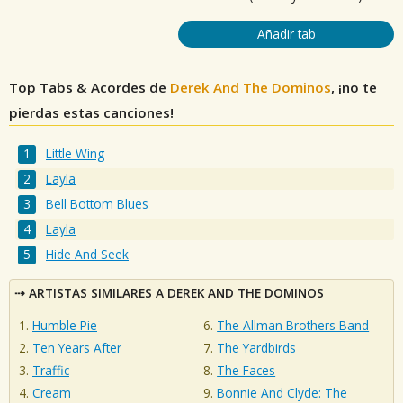
Añadir tab
Top Tabs & Acordes de
Derek And The Dominos
, ¡no te
pierdas estas canciones!
Little Wing
Layla
Bell Bottom Blues
Layla
Hide And Seek
ARTISTAS SIMILARES A DEREK AND THE DOMINOS
Humble Pie
The Allman Brothers Band
Ten Years After
The Yardbirds
Traffic
The Faces
Cream
Bonnie And Clyde: The