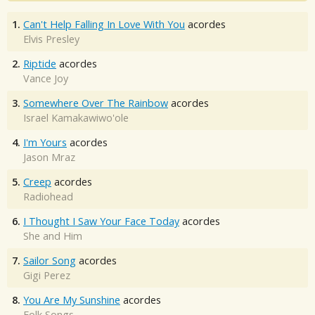
1.
Can't Help Falling In Love With You
acordes
Elvis Presley
2.
Riptide
acordes
Vance Joy
3.
Somewhere Over The Rainbow
acordes
Israel Kamakawiwo'ole
4.
I'm Yours
acordes
Jason Mraz
5.
Creep
acordes
Radiohead
6.
I Thought I Saw Your Face Today
acordes
She and Him
7.
Sailor Song
acordes
Gigi Perez
8.
You Are My Sunshine
acordes
Folk Songs