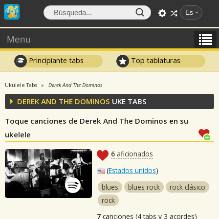
Es
Menu
Principiante tabs
Top tablaturas
Ukulele Tabs
Derek And The Dominos
DEREK AND THE DOMINOS
UKE TABS
Toque canciones de Derek And The Dominos en su
ukelele
6
aficionados
(
Estados unidos
)
blues
blues rock
rock clásico
rock
7
canciones (4 tabs y 3 acordes)