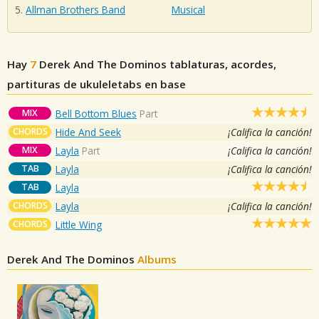
Allman Brothers Band
Musical
Hay
7
Derek And The Dominos
tablaturas, acordes,
partituras de ukuleletabs en base
MIX
Bell Bottom Blues
Part
CHORDS
Hide And Seek
¡Califica la canción!
MIX
Layla
Part
¡Califica la canción!
TAB
Layla
¡Califica la canción!
TAB
Layla
CHORDS
Layla
¡Califica la canción!
CHORDS
Little Wing
Derek And The Dominos
Albums