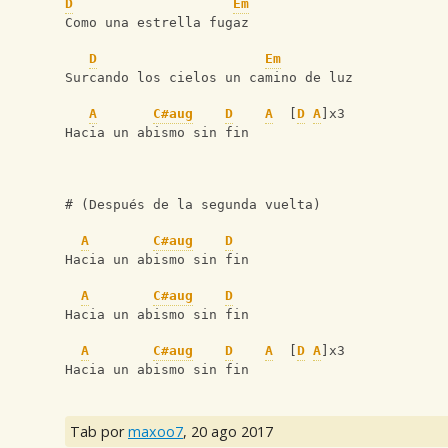
D
Em
Como una estrella fugaz
D
Em
Surcando los cielos un camino de luz
A
C#aug
D
A
  [
D
A
]x3
Hacia un abismo sin fin 
# (Después de la segunda vuelta)
A
C#aug
D
Hacia un abismo sin fin  
A
C#aug
D
Hacia un abismo sin fin
A
C#aug
D
A
  [
D
A
]x3
Hacia un abismo sin fin
Tab por
maxoo7
,
20 ago 2017