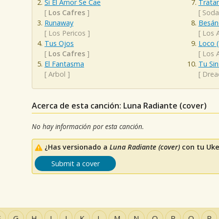
Si El Amor Se Cae
Trata
[
Los Cafres
]
[
Soda
Runaway
Besán
[
Los Pericos
]
[
Los 
Tus Ojos
Loco 
[
Los Cafres
]
[
Los 
El Fantasma
Tu Sin
[
Arbol
]
[
Drea
Acerca de esta canción: Luna Radiante (cover)
No hay información por esta canción.
¿Has versionado a
Luna Radiante (cover)
con tu Uke
Submit a cover
F
G
H
I
J
K
L
M
N
O
P
Q
R