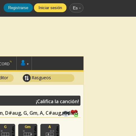
Registrarse
Iniciar sesión
Es
SCORD
+
ditor
Rasgueos
¡Califica la canción!
Em, D#aug, G, Gm, A, C#aug, Gdim5