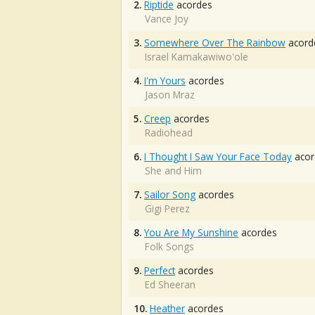
2.
Riptide
acordes
Vance Joy
3.
Somewhere Over The Rainbow
acord
Israel Kamakawiwo'ole
4.
I'm Yours
acordes
Jason Mraz
5.
Creep
acordes
Radiohead
6.
I Thought I Saw Your Face Today
acor
She and Him
7.
Sailor Song
acordes
Gigi Perez
8.
You Are My Sunshine
acordes
Folk Songs
9.
Perfect
acordes
Ed Sheeran
10.
Heather
acordes