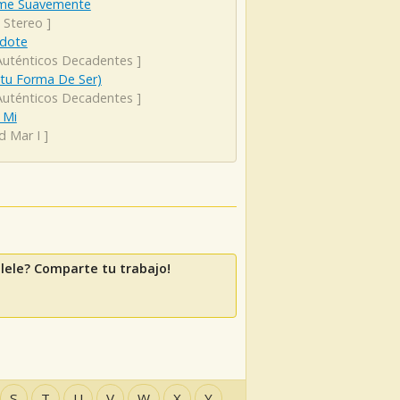
me Suavemente
 Stereo
]
dote
Auténticos Decadentes
]
(tu Forma De Ser)
Auténticos Decadentes
]
 Mi
d Mar I
]
lele? Comparte tu trabajo!
S
T
U
V
W
X
Y