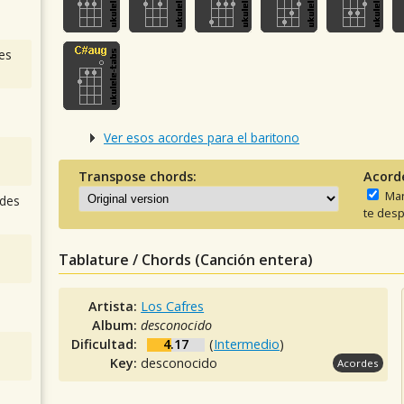
es
Ver esos acordes para el baritono
Transpose chords:
Acord
Man
des
te desp
Tablature / Chords (Canción entera)
Artista:
Los Cafres
Album:
desconocido
Dificultad:
4.17
(
Intermedio
)
Key:
desconocido
Acordes