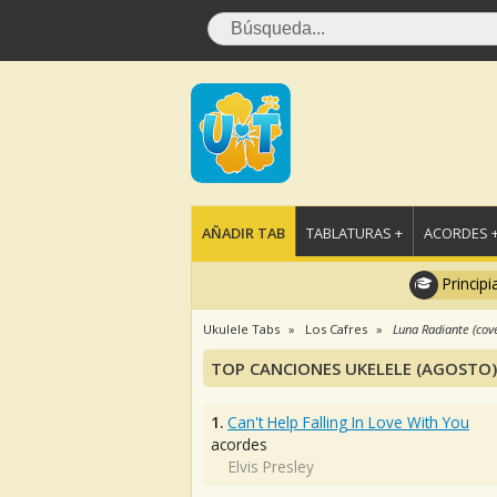
AÑADIR TAB
TABLATURAS +
ACORDES 
Principi
Ukulele Tabs
Los Cafres
Luna Radiante (cov
TOP CANCIONES UKELELE (AGOSTO)
1.
Can't Help Falling In Love With You
acordes
Elvis Presley