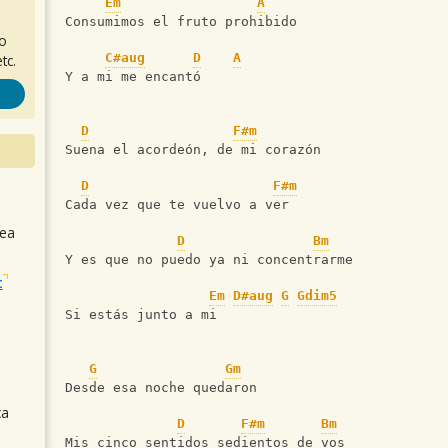
Em
A
Consumimos el fruto prohibido
ro
C#aug
D
A
tc.
Y a mi me encantó
D
F#m
Suena el acordeón, de mi corazón
D
F#m
Cada vez que te vuelvo a ver
sea
D
Bm
Y es que no puedo ya ni concentrarme
t
Em
D#aug
G
Gdim5
Si estás junto a mi
G
Gm
Desde esa noche quedaron
ca
D
F#m
Bm
Mis cinco sentidos sedientos de vos