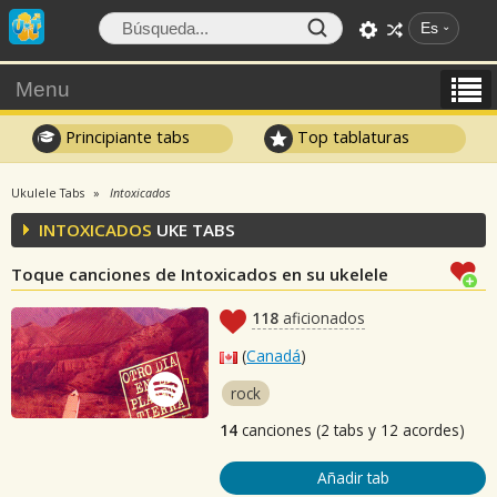
Es
Menu
Principiante tabs
Top tablaturas
Ukulele Tabs
Intoxicados
INTOXICADOS
UKE TABS
Toque canciones de Intoxicados en su ukelele
118
aficionados
(
Canadá
)
rock
14
canciones (2 tabs y 12 acordes)
Añadir tab