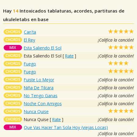
Hay
14
Intoxicados
tablaturas, acordes, partituras de
ukuleletabs en base
CHORDS
Can'ta
CHORDS
El Rey
¡Califica la canción!
MIX
Esta Saliendo El Sol
CHORDS
Esta Saliendo El Sol
[
Rate
]
¡Califica la canción!
CHORDS
Fuego
CHORDS
Fuego
CHORDS
Fuiste Lo Mejor
¡Califica la canción!
CHORDS
Niña De Tilcara
¡Califica la canción!
CHORDS
No Tengo Ganas
¡Califica la canción!
CHORDS
Noche Con Amigos
¡Califica la canción!
CHORDS
Nunca Quise
CHORDS
Nunca Quise
[
Rate
]
¡Califica la canción!
MIX
Que Vas Hacer Tan Sola Hoy (viejas Locas)
¡Califica la canción!