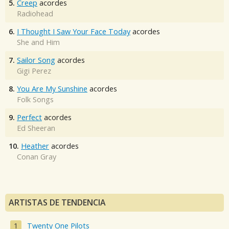
5.
Creep
acordes
Radiohead
6.
I Thought I Saw Your Face Today
acordes
She and Him
7.
Sailor Song
acordes
Gigi Perez
8.
You Are My Sunshine
acordes
Folk Songs
9.
Perfect
acordes
Ed Sheeran
10.
Heather
acordes
Conan Gray
ARTISTAS DE TENDENCIA
Twenty One Pilots