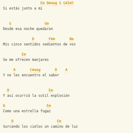
Em
D#aug
G
Gdim5
Si estás junto a mi
G
Gm
Desde esa noche quedaron
D
F#m
Bm
Mis cinco sentidos sedientos de vos
Em
Se me ofrecen manjares
A
C#aug
D
A
Y no les encuentro el sabor
D
Em
Y así ocurrió la sutil explosión
D
Em
Como una estrella fugaz
D
Em
Surcando los cielos un camino de luz