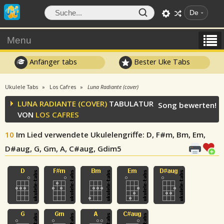
De
Menu
Anfänger tabs
Bester Uke Tabs
Ukulele Tabs
Los Cafres
Luna Radiante (cover)
LUNA RADIANTE (COVER)
TABULATUR
Song bewerten!
VON
LOS CAFRES
10
Im Lied verwendete Ukulelengriffe
: D, F#m, Bm, Em,
D#aug, G, Gm, A, C#aug, Gdim5