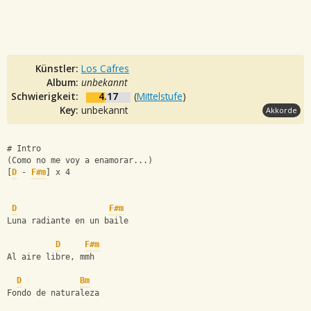
Künstler:
Los Cafres
Album:
unbekannt
Schwierigkeit:
4.17
(
Mittelstufe
)
Key:
unbekannt
Akkorde
# Intro 
(Como no me voy a enamorar...)
[
D
 - 
F#m
] x 4
D
F#m
Luna radiante en un baile
D
F#m
Al aire libre, mmh
D
Bm
Fondo de naturaleza