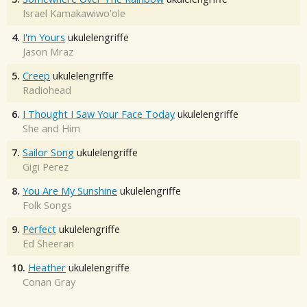
Israel Kamakawiwo'ole
4.
I'm Yours
ukulelengriffe
Jason Mraz
5.
Creep
ukulelengriffe
Radiohead
6.
I Thought I Saw Your Face Today
ukulelengriffe
She and Him
7.
Sailor Song
ukulelengriffe
Gigi Perez
8.
You Are My Sunshine
ukulelengriffe
Folk Songs
9.
Perfect
ukulelengriffe
Ed Sheeran
10.
Heather
ukulelengriffe
Conan Gray