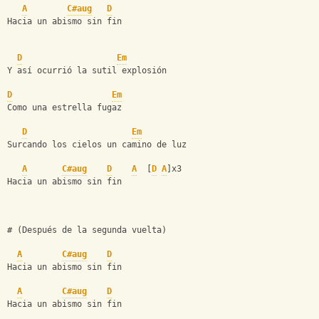
A
C#aug
D
Hacia un abismo sin fin 
D
Em
Y así ocurrió la sutil explosión
D
Em
Como una estrella fugaz
D
Em
Surcando los cielos un camino de luz
A
C#aug
D
A
  [
D
A
]x3
Hacia un abismo sin fin 
# (Después de la segunda vuelta)
A
C#aug
D
Hacia un abismo sin fin  
A
C#aug
D
Hacia un abismo sin fin