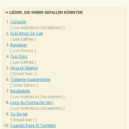
LIEDER, DIE IHNEN GEFALLEN KÖNNTEN
Corazón
[
Los Auténticos Decadentes
]
Si El Amor Se Cae
[
Los Cafres
]
Runaway
[
Los Pericos
]
Tus Ojos
[
Los Cafres
]
Hoja En Blanco
[
Dread Mar I
]
Tratame Suavemente
[
Soda Stereo
]
Besándote
[
Los Auténticos Decadentes
]
Loco (tu Forma De Ser)
[
Los Auténticos Decadentes
]
Tu Sin Mi
[
Dread Mar I
]
Cuando Pase El Temblor