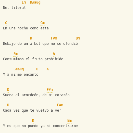
Em
D#aug
Del litoral
G
Gm
En una noche como esta
D
F#m
Bm
Debajo de un árbol que no se ofendió
Em
A
Consumimos el fruto prohibido
C#aug
D
A
Y a mi me encantó
D
F#m
Suena el acordeón, de mi corazón
D
F#m
Cada vez que te vuelvo a ver
D
Bm
Y es que no puedo ya ni concentrarme