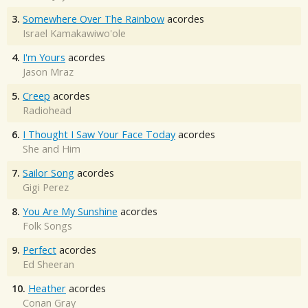
3.
Somewhere Over The Rainbow
acordes
Israel Kamakawiwo'ole
4.
I'm Yours
acordes
Jason Mraz
5.
Creep
acordes
Radiohead
6.
I Thought I Saw Your Face Today
acordes
She and Him
7.
Sailor Song
acordes
Gigi Perez
8.
You Are My Sunshine
acordes
Folk Songs
9.
Perfect
acordes
Ed Sheeran
10.
Heather
acordes
Conan Gray