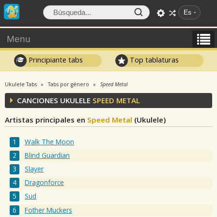
Es
Menu
Principiante tabs
Top tablaturas
Ukulele Tabs
Tabs por género
Speed Metal
CANCIONES UKULELE
SPEED METAL
Artistas principales en
Speed Metal
(Ukulele)
Walk The Moon
Blind Guardian
Slayer
Dragonforce
Sud
Fother Muckers