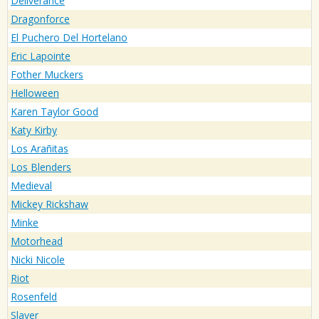
Deliverance
Dragonforce
El Puchero Del Hortelano
Eric Lapointe
Fother Muckers
Helloween
Karen Taylor Good
Katy Kirby
Los Arañitas
Los Blenders
Medieval
Mickey Rickshaw
Minke
Motorhead
Nicki Nicole
Riot
Rosenfeld
Slayer