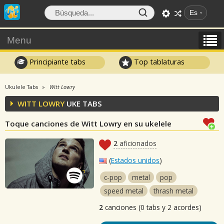
Es
Menu
Principiante tabs
Top tablaturas
Ukulele Tabs
Witt Lowry
WITT LOWRY
UKE TABS
Toque canciones de Witt Lowry en su ukelele
2
aficionados
(
Estados unidos
)
c-pop
metal
pop
speed metal
thrash metal
2
canciones (0 tabs y 2 acordes)