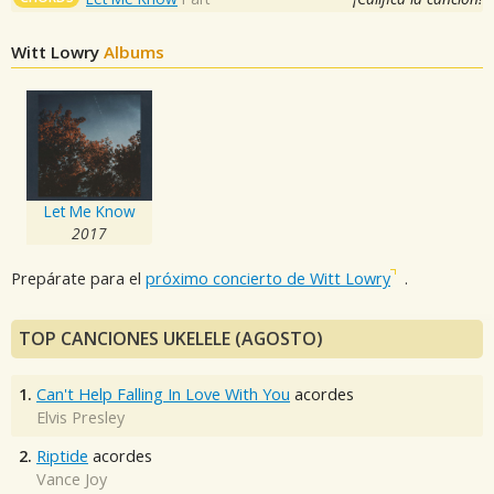
Witt Lowry
Albums
Let Me Know
2017
Prepárate para el
próximo concierto de Witt Lowry
.
TOP CANCIONES UKELELE (AGOSTO)
1.
Can't Help Falling In Love With You
acordes
Elvis Presley
2.
Riptide
acordes
Vance Joy