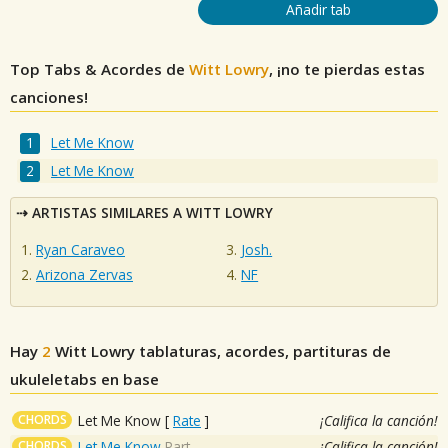
Añadir tab
Top Tabs & Acordes de
Witt Lowry
, ¡no te pierdas estas
canciones!
Let Me Know
Let Me Know
ARTISTAS SIMILARES A WITT LOWRY
Ryan Caraveo
Josh.
Arizona Zervas
NF
Hay
2
Witt Lowry
tablaturas, acordes, partituras de
ukuleletabs en base
CHORDS
Let Me Know
[
Rate
]
¡Califica la canción!
CHORDS
Let Me Know
Part
¡Califica la canción!