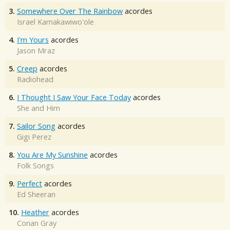
3.
Somewhere Over The Rainbow
acordes
Israel Kamakawiwo'ole
4.
I'm Yours
acordes
Jason Mraz
5.
Creep
acordes
Radiohead
6.
I Thought I Saw Your Face Today
acordes
She and Him
7.
Sailor Song
acordes
Gigi Perez
8.
You Are My Sunshine
acordes
Folk Songs
9.
Perfect
acordes
Ed Sheeran
10.
Heather
acordes
Conan Gray