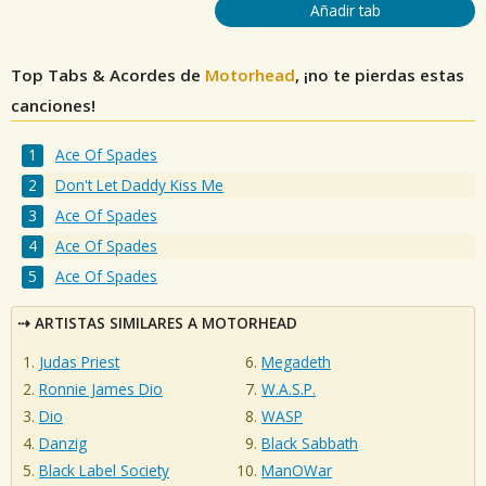
Añadir tab
Top Tabs & Acordes de
Motorhead
, ¡no te pierdas estas
canciones!
Ace Of Spades
Don't Let Daddy Kiss Me
Ace Of Spades
Ace Of Spades
Ace Of Spades
ARTISTAS SIMILARES A MOTORHEAD
Judas Priest
Megadeth
Ronnie James Dio
W.A.S.P.
Dio
WASP
Danzig
Black Sabbath
Black Label Society
ManOWar