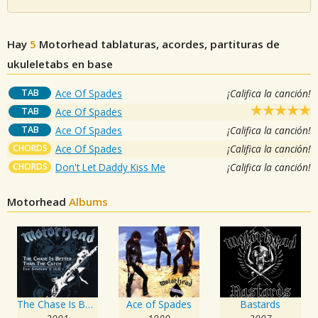
Hay
5
Motorhead
tablaturas, acordes, partituras de
ukuleletabs en base
TAB
Ace Of Spades
¡Califica la canción!
TAB
Ace Of Spades
TAB
Ace Of Spades
¡Califica la canción!
CHORDS
Ace Of Spades
¡Califica la canción!
CHORDS
Don't Let Daddy Kiss Me
¡Califica la canción!
Motorhead
Albums
The Chase Is Better Than the Catch - The Singles A's & B's
Ace of Spades
Bastards