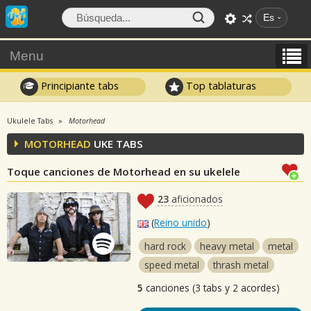
Es
Menu
Principiante tabs
Top tablaturas
Ukulele Tabs
Motorhead
MOTORHEAD
UKE TABS
Toque canciones de Motorhead en su ukelele
23
aficionados
(
Reino unido
)
hard rock
heavy metal
metal
speed metal
thrash metal
5
canciones (3 tabs y 2 acordes)