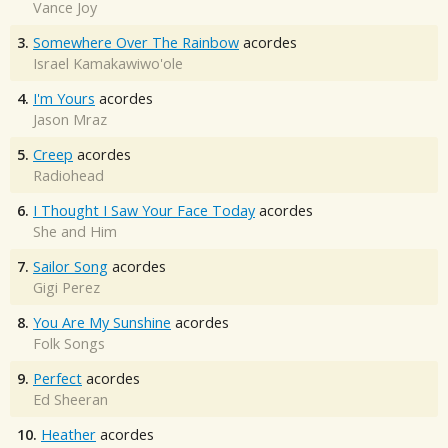
Vance Joy
3.
Somewhere Over The Rainbow
acordes
Israel Kamakawiwo'ole
4.
I'm Yours
acordes
Jason Mraz
5.
Creep
acordes
Radiohead
6.
I Thought I Saw Your Face Today
acordes
She and Him
7.
Sailor Song
acordes
Gigi Perez
8.
You Are My Sunshine
acordes
Folk Songs
9.
Perfect
acordes
Ed Sheeran
10.
Heather
acordes