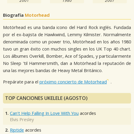
2001
1980
2007
Biografía
Motorhead
Motörhead es una banda icono del Hard Rock inglés. Fundada
por el ex-bajista de Hawkwind, Lemmy Kilmister. Normalmente
denominada como un power trio, Motörhead en los años 1980
tuvo un gran éxito con muchos singles en los UK Top 40 chart.
Los álbumes Overkill, Bomber, Ace of Spades, y particularmente
No Sleep 'til Hammersmith, dan a Motörhead la reputación de
una las mejores bandas de Heavy Metal Británico.
Prepárate para el
próximo concierto de Motorhead
.
TOP CANCIONES UKELELE (AGOSTO)
1.
Can't Help Falling In Love With You
acordes
Elvis Presley
2.
Riptide
acordes