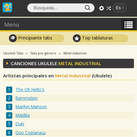
Es
Menu
Principiante tabs
Top tablaturas
Ukulele Tabs
Tabs por género
Metal Industrial
CANCIONES UKULELE
METAL INDUSTRIAL
Artistas principales en
Metal Industrial
(Ukulele)
The Oh Hello's
Rammstein
Marilyn Manson
Maldita
Duki
Dúo Coplanacu