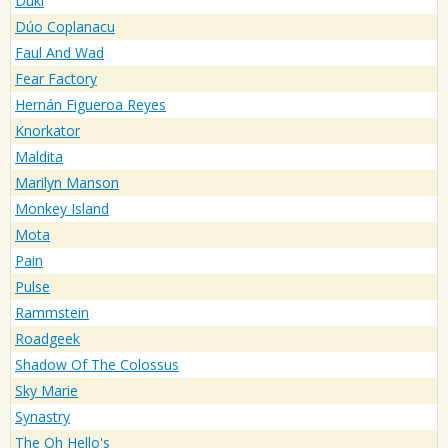
Duki
Dúo Coplanacu
Faul And Wad
Fear Factory
Hernán Figueroa Reyes
Knorkator
Maldita
Marilyn Manson
Monkey Island
Mota
Pain
Pulse
Rammstein
Roadgeek
Shadow Of The Colossus
Sky Marie
Synastry
The Oh Hello's