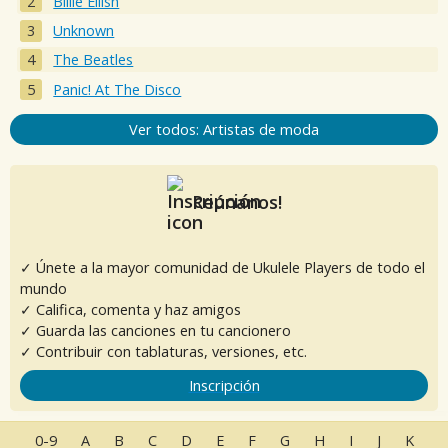
Billie Eilish
Unknown
The Beatles
Panic! At The Disco
Ver todos: Artistas de moda
Reúnanos!
✓ Únete a la mayor comunidad de Ukulele Players de todo el
mundo
✓ Califica, comenta y haz amigos
✓ Guarda las canciones en tu cancionero
✓ Contribuir con tablaturas, versiones, etc.
Inscripción
0-9
A
B
C
D
E
F
G
H
I
J
K