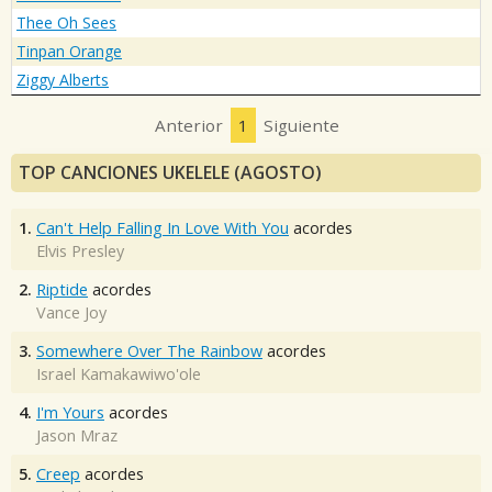
Thee Oh Sees
Tinpan Orange
Ziggy Alberts
Anterior
1
Siguiente
TOP CANCIONES UKELELE (AGOSTO)
1.
Can't Help Falling In Love With You
acordes
Elvis Presley
2.
Riptide
acordes
Vance Joy
3.
Somewhere Over The Rainbow
acordes
Israel Kamakawiwo'ole
4.
I'm Yours
acordes
Jason Mraz
5.
Creep
acordes