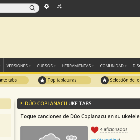
+
VERSIONES +
CURSOS +
HERRAMIENTAS +
COMUNIDAD +
DI
ante tabs
Top tablaturas
Selección del e
DÚO COPLANACU
UKE TABS
Toque canciones de Dúo Coplanacu en su ukelele
4
aficionados
(
Argentina
)