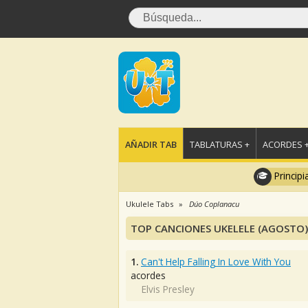
AÑADIR TAB
TABLATURAS +
ACORDES 
Principi
Ukulele Tabs
Dúo Coplanacu
TOP CANCIONES UKELELE (AGOSTO)
1.
Can't Help Falling In Love With You
acordes
Elvis Presley