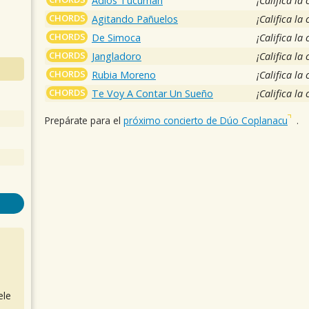
Adios Tucuman
¡Califica la
CHORDS
Agitando Pañuelos
¡Califica la
CHORDS
De Simoca
¡Califica la
CHORDS
Jangladoro
¡Califica la
CHORDS
Rubia Moreno
¡Califica la
CHORDS
Te Voy A Contar Un Sueño
¡Califica la
Prepárate para el
próximo concierto de Dúo Coplanacu
.
ele