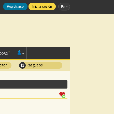
Registrarse
Iniciar sesión
Es
SCORD
+
ditor
Rasgueos