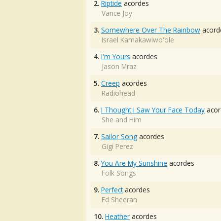
2.
Riptide
acordes
Vance Joy
3.
Somewhere Over The Rainbow
acord
Israel Kamakawiwo'ole
4.
I'm Yours
acordes
Jason Mraz
5.
Creep
acordes
Radiohead
6.
I Thought I Saw Your Face Today
acor
She and Him
7.
Sailor Song
acordes
Gigi Perez
8.
You Are My Sunshine
acordes
Folk Songs
9.
Perfect
acordes
Ed Sheeran
10.
Heather
acordes