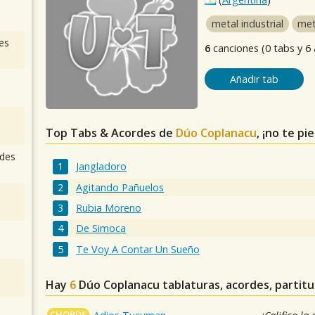
metal industrial
met
es
6
canciones (0 tabs y 6
Añadir tab
Top Tabs & Acordes de
Dúo Coplanacu
, ¡no te pi
des
Jangladoro
Agitando Pañuelos
Rubia Moreno
De Simoca
Te Voy A Contar Un Sueño
Hay
6
Dúo Coplanacu
tablaturas, acordes, partit
CHORDS