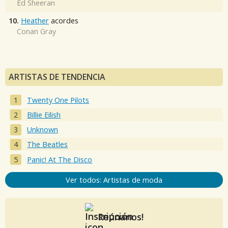
Ed Sheeran
10.
Heather
acordes
Conan Gray
ARTISTAS DE TENDENCIA
Twenty One Pilots
Billie Eilish
Unknown
The Beatles
Panic! At The Disco
Ver todos: Artistas de moda
Reúnanos!