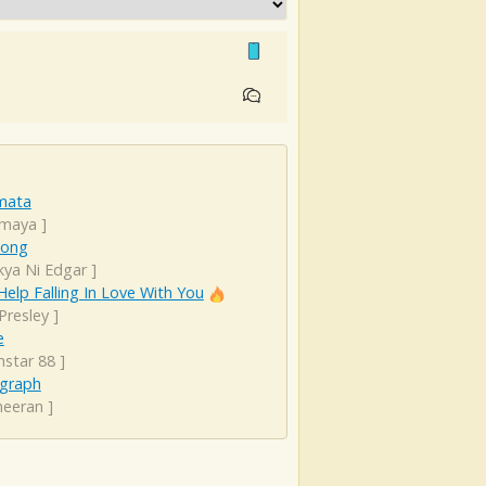
mata
rmaya
]
Song
kya Ni Edgar
]
Help Falling In Love With You
 Presley
]
e
star 88
]
graph
heeran
]