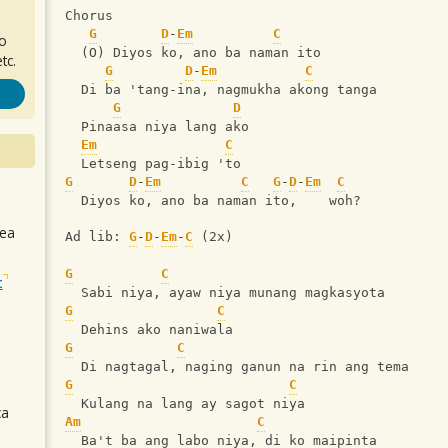
Chorus
G
D
-
Em
C
ro
  (O) Diyos ko, ano ba naman ito
tc.
G
D
-
Em
C
  Di ba 'tang-ina, nagmukha akong tanga
G
D
  Pinaasa niya lang ako
Em
C
  Letseng pag-ibig 'to
G
D
-
Em
C
G
-
D
-
Em
C
  Diyos ko, ano ba naman ito,    woh?
sea
Ad lib: 
G
-
D
-
Em
-
C
 (2x)
G
C
t
  Sabi niya, ayaw niya munang magkasyota
G
C
  Dehins ako naniwala
G
C
  Di nagtagal, naging ganun na rin ang tema
G
C
  Kulang na lang ay sagot niya
ca
Am
C
  Ba't ba ang labo niya, di ko maipinta