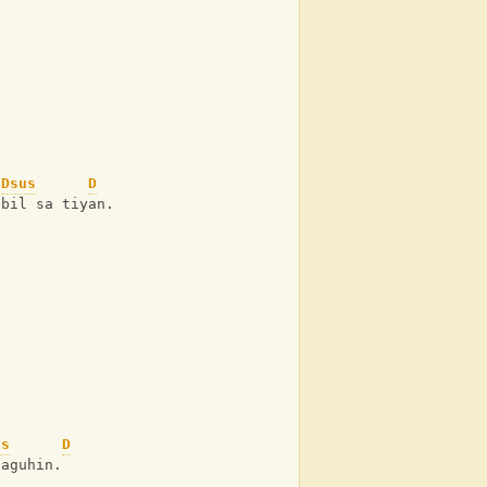
Dsus
D
lbil sa tiyan.
us
D
gaguhin.