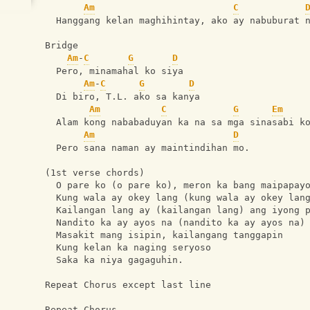
Am
C
  Hanggang kelan maghihintay, ako ay nabuburat 
Bridge
Am
-
C
G
D
  Pero, minamahal ko siya
Am
-
C
G
D
  Di biro, T.L. ako sa kanya
Am
C
G
Em
  Alam kong nababaduyan ka na sa mga sinasabi k
Am
D
  Pero sana naman ay maintindihan mo.
(1st verse chords)
  O pare ko (o pare ko), meron ka bang maipapay
  Kung wala ay okey lang (kung wala ay okey lan
  Kailangan lang ay (kailangan lang) ang iyong 
  Nandito ka ay ayos na (nandito ka ay ayos na)
  Masakit mang isipin, kailangang tanggapin
  Kung kelan ka naging seryoso
  Saka ka niya gagaguhin.
Repeat Chorus except last line
Repeat Chorus