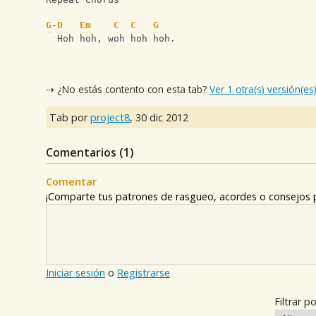
G
-
D
Em
C
C
G
  Hoh hoh, woh hoh hoh.
⇢ ¿No estás contento con esta tab?
Ver 1 otra(s) versión(es
Tab por
project8
,
30 dic 2012
Comentarios (
1
)
Comentar
¡Comparte tus patrones de rasgueo, acordes o consejos p
Iniciar sesión
o
Registrarse
Filtrar po