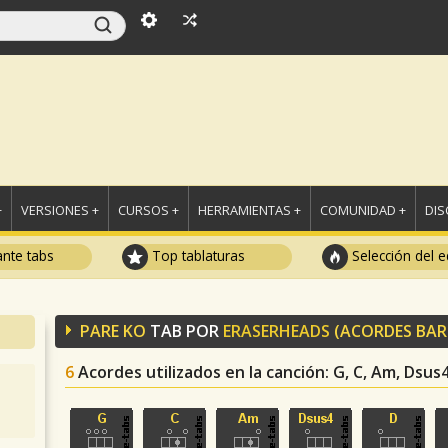
+
VERSIONES +
CURSOS +
HERRAMIENTAS +
COMUNIDAD +
DI
ante tabs
Top tablaturas
Selección del e
PARE KO
TAB POR
ERASERHEADS
(ACORDES BAR
6
Acordes utilizados en la canción
: G, C, Am, Dsus