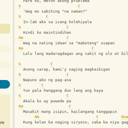
  Pare ko, meron akong prublema
G
C
  'Wag mo sabihing "na naman?"
G
C
  In-lab ako sa isang kolehiyala
G
C
  Hindi ko maintindihan
Am
C
  Wag na nating idaan sa "maboteng" usapan
Am
C
  Lalu lang madaragdagan ang sakit ng ulo at bi
G
C
  Anong sarap, kami'y naging magkaibigan
G
C
  Napuno ako ng pag-asa
G
C
  Yun pala hanggang dun lang ang kaya
G
C
  Akala ko ay puwede pa
Am
C
  Masakit mang isipin, kailangang tanggapin
Am
C
Ds
ele
  Kung kelan ka naging siryoso, saka ka niya ga