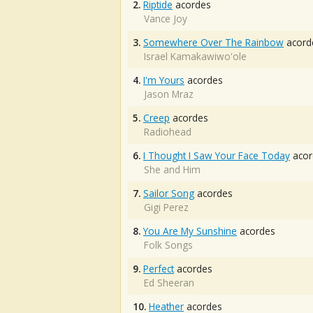
2.
Riptide
acordes
Vance Joy
3.
Somewhere Over The Rainbow
acord
Israel Kamakawiwo'ole
4.
I'm Yours
acordes
Jason Mraz
5.
Creep
acordes
Radiohead
6.
I Thought I Saw Your Face Today
acor
She and Him
7.
Sailor Song
acordes
Gigi Perez
8.
You Are My Sunshine
acordes
Folk Songs
9.
Perfect
acordes
Ed Sheeran
10.
Heather
acordes