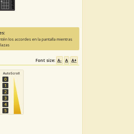
es:
tén los accordes en la pantalla mientras
lazas
Font size:
A-
A
A+
AutoScroll
0
1
2
3
4
5