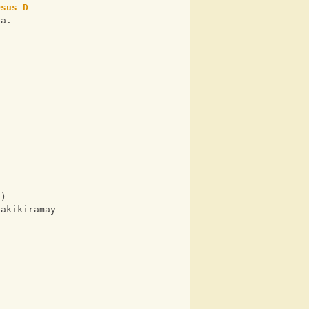
Dsus
-
D
na.
o
o
g)
pakikiramay