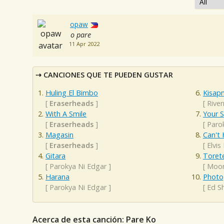
opaw
o pare
11 Apr 2022
CANCIONES QUE TE PUEDEN GUSTAR
Huling El Bimbo
Kisap
[
Eraserheads
]
[
Rive
With A Smile
Your 
[
Eraserheads
]
[
Paro
Magasin
Can't 
[
Eraserheads
]
[
Elvis
Gitara
Toret
[
Parokya Ni Edgar
]
[
Moon
Harana
Photo
[
Parokya Ni Edgar
]
[
Ed S
Acerca de esta canción: Pare Ko