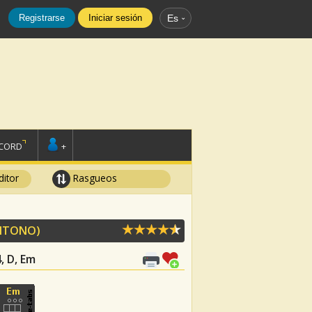
Registrarse
Iniciar sesión
Es
SCORD
+
ditor
Rasgueos
ITONO)
4, D, Em