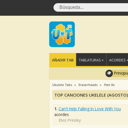
AÑADIR TAB
TABLATURAS +
ACORDES 
Principi
Ukulele Tabs
Eraserheads
Pare Ko
TOP CANCIONES UKELELE (AGOSTO)
1.
Can't Help Falling In Love With You
acordes
Elvis Presley