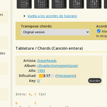
es
Vuelta a los acordes de Soprano
Transpose chords:
Acord
Man
te desp
Tablature / Chords (Canción entera)
des
Artista:
Eraserheads
Album:
Ultraelectromagneticpop!
Año:
1993
Dificultad:
3.17
(
Principiante
)
Key:
G
Acordes
Intro: 
G
, 
C
 (2x)
G
C