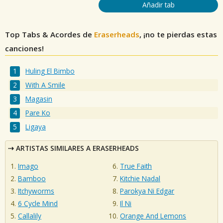
Añadir tab
Top Tabs & Acordes de
Eraserheads
, ¡no te pierdas estas
canciones!
Huling El Bimbo
With A Smile
Magasin
Pare Ko
Ligaya
ARTISTAS SIMILARES A ERASERHEADS
Imago
True Faith
Bamboo
Kitchie Nadal
Itchyworms
Parokya Ni Edgar
6 Cycle Mind
Il Ni
Callalily
Orange And Lemons