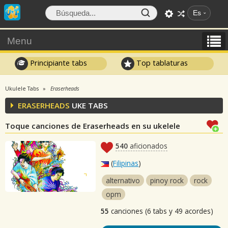
Es
Menu
Principiante tabs
Top tablaturas
Ukulele Tabs
Eraserheads
ERASERHEADS
UKE TABS
Toque canciones de Eraserheads en su ukelele
540
aficionados
(
Filipinas
)
alternativo
pinoy rock
rock
opm
55
canciones (6 tabs y 49 acordes)