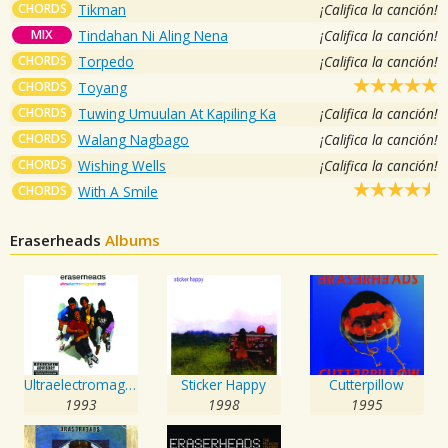
CHORDS
Tikman
¡Califica la canción!
MIX
Tindahan Ni Aling Nena
¡Califica la canción!
CHORDS
Torpedo
¡Califica la canción!
CHORDS
Toyang
CHORDS
Tuwing Umuulan At Kapiling Ka
¡Califica la canción!
CHORDS
Walang Nagbago
¡Califica la canción!
CHORDS
Wishing Wells
¡Califica la canción!
CHORDS
With A Smile
Eraserheads
Albums
Ultraelectromagneticpop!
Sticker Happy
Cutterpillow
1993
1998
1995