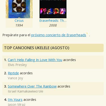
Circus
Eraserheads: The Reunion Concert!
1994
2008
Prepárate para el
próximo concierto de Eraserheads
.
TOP CANCIONES UKELELE (AGOSTO)
1.
Can't Help Falling In Love With You
acordes
Elvis Presley
2.
Riptide
acordes
Vance Joy
3.
Somewhere Over The Rainbow
acordes
Israel Kamakawiwo'ole
4.
I'm Yours
acordes
Jason Mraz