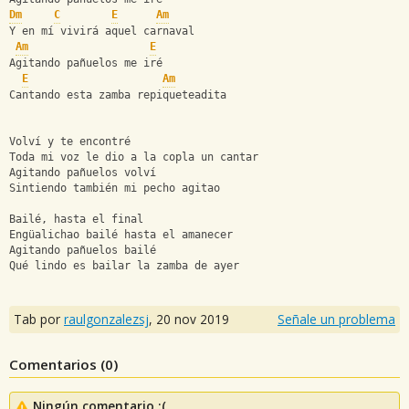
Dm
C
E
Am
Y en mí vivirá aquel carnaval
Am
E
Agitando pañuelos me iré
E
Am
Cantando esta zamba repiqueteadita
Volví y te encontré
Toda mi voz le dio a la copla un cantar
Agitando pañuelos volví
Sintiendo también mi pecho agitao
Bailé, hasta el final
Engüalichao bailé hasta el amanecer
Agitando pañuelos bailé
Qué lindo es bailar la zamba de ayer
Tab por
raulgonzalezsj
,
20 nov 2019
Señale un problema
Comentarios (
0
)
Ningún comentario :(