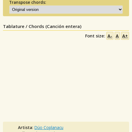
Transpose chords:
Tablature / Chords (Canción entera)
Font size:
A-
A
A+
Artista:
Dúo Coplanacu