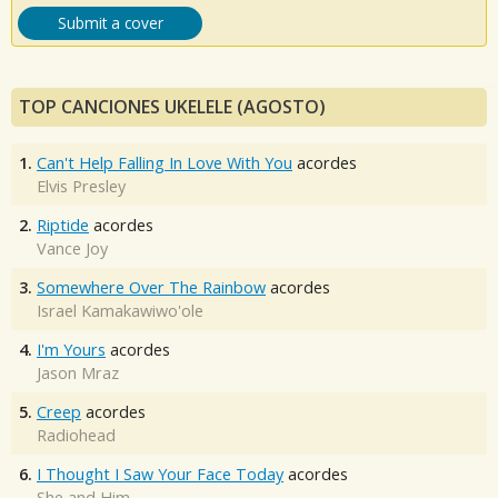
Submit a cover
TOP CANCIONES UKELELE (AGOSTO)
1.
Can't Help Falling In Love With You
acordes
Elvis Presley
2.
Riptide
acordes
Vance Joy
3.
Somewhere Over The Rainbow
acordes
Israel Kamakawiwo'ole
4.
I'm Yours
acordes
Jason Mraz
5.
Creep
acordes
Radiohead
6.
I Thought I Saw Your Face Today
acordes
She and Him