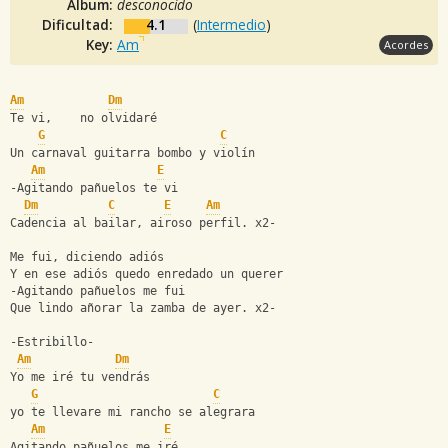
Album:
desconocido
Dificultad:
4.1
(
Intermedio
)
Key:
Am
Acordes
Am
Dm
Te vi,    no olvidaré
G
C
Un carnaval guitarra bombo y violín
Am
E
-Agitando pañuelos te vi
Dm
C
E
Am
Cadencia al bailar, airoso perfil. x2-
Me fui, diciendo adiós
Y en ese adiós quedo enredado un querer
-Agitando pañuelos me fui
Que lindo añorar la zamba de ayer. x2-
-Estribillo-
Am
Dm
Yo me iré tu vendrás
G
C
yo te llevare mi rancho se alegrara
Am
E
Agitando pañuelos me iré