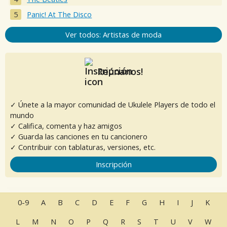
Panic! At The Disco
Ver todos: Artistas de moda
Reúnanos!
✓ Únete a la mayor comunidad de Ukulele Players de todo el
mundo
✓ Califica, comenta y haz amigos
✓ Guarda las canciones en tu cancionero
✓ Contribuir con tablaturas, versiones, etc.
Inscripción
0-9
A
B
C
D
E
F
G
H
I
J
K
L
M
N
O
P
Q
R
S
T
U
V
W