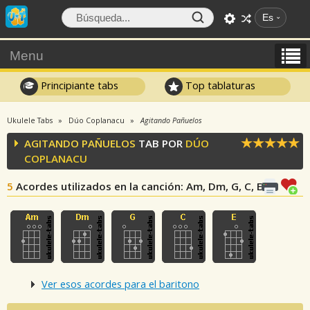
Es
Menu
Principiante tabs
Top tablaturas
Ukulele Tabs
Dúo Coplanacu
Agitando Pañuelos
AGITANDO PAÑUELOS
TAB POR
DÚO
COPLANACU
5
Acordes utilizados en la canción
: Am, Dm, G, C, E
Ver esos acordes para el baritono