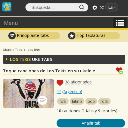
Es
Menu
Principiante tabs
Top tablaturas
Ukulele Tabs
Los Tekis
LOS TEKIS
UKE TABS
Toque canciones de Los Tekis en su ukelele
38
aficionados
(
Argentina
)
folk
latino
pop
rock
10
canciones (1 tabs y 9 acordes)
Añadir tab