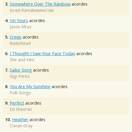
3.
Somewhere Over The Rainbow
acordes
Israel Kamakawiwo'ole
4.
I'm Yours
acordes
Jason Mraz
5.
Creep
acordes
Radiohead
6.
I Thought I Saw Your Face Today
acordes
She and Him
7.
Sailor Song
acordes
Gigi Perez
8.
You Are My Sunshine
acordes
Folk Songs
9.
Perfect
acordes
Ed Sheeran
10.
Heather
acordes
Conan Gray