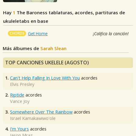
Hay
1
The Baroness
tablaturas, acordes, partituras de
ukuleletabs en base
CHORDS
Get Home
¡Califica la canción!
Más álbumes de
Sarah Slean
TOP CANCIONES UKELELE (AGOSTO)
1.
Can't Help Falling In Love With You
acordes
Elvis Presley
2.
Riptide
acordes
Vance Joy
3.
Somewhere Over The Rainbow
acordes
Israel Kamakawiwo'ole
4.
I'm Yours
acordes
Jason Mraz