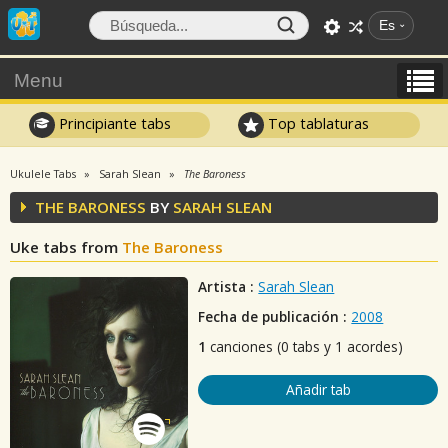
Es
Menu
Principiante tabs
Top tablaturas
Ukulele Tabs
Sarah Slean
The Baroness
THE BARONESS
BY
SARAH SLEAN
Uke tabs from
The Baroness
Artista :
Sarah Slean
Fecha de publicación :
2008
1
canciones (0 tabs y 1 acordes)
Añadir tab