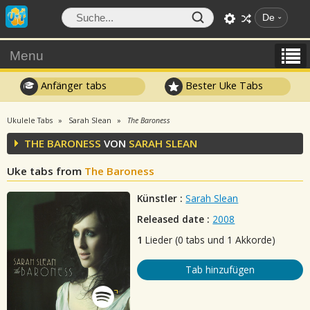
De
Menu
Anfänger tabs
Bester Uke Tabs
Ukulele Tabs
Sarah Slean
The Baroness
THE BARONESS
VON
SARAH SLEAN
Uke tabs from
The Baroness
Künstler :
Sarah Slean
Released date :
2008
1
Lieder (0 tabs und 1 Akkorde)
Tab hinzufügen