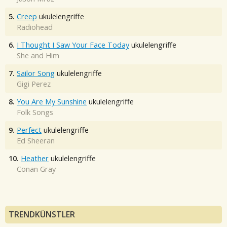
5.
Creep
ukulelengriffe
Radiohead
6.
I Thought I Saw Your Face Today
ukulelengriffe
She and Him
7.
Sailor Song
ukulelengriffe
Gigi Perez
8.
You Are My Sunshine
ukulelengriffe
Folk Songs
9.
Perfect
ukulelengriffe
Ed Sheeran
10.
Heather
ukulelengriffe
Conan Gray
TRENDKÜNSTLER