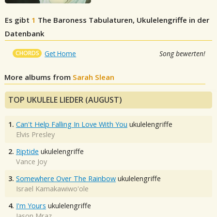
Es gibt
1
The Baroness
Tabulaturen, Ukulelengriffe in der
Datenbank
CHORDS
Get Home
Song bewerten!
More albums from
Sarah Slean
TOP UKULELE LIEDER (AUGUST)
1.
Can't Help Falling In Love With You
ukulelengriffe
Elvis Presley
2.
Riptide
ukulelengriffe
Vance Joy
3.
Somewhere Over The Rainbow
ukulelengriffe
Israel Kamakawiwo'ole
4.
I'm Yours
ukulelengriffe
Jason Mraz