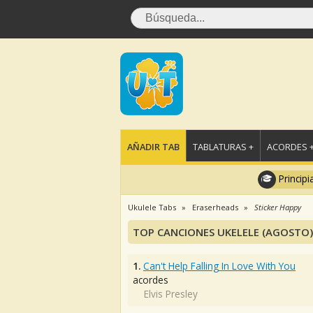
AÑADIR TAB
TABLATURAS +
ACORDES 
Principi
Ukulele Tabs
Eraserheads
Sticker Happy
TOP CANCIONES UKELELE (AGOSTO)
1.
Can't Help Falling In Love With You
acordes
Elvis Presley