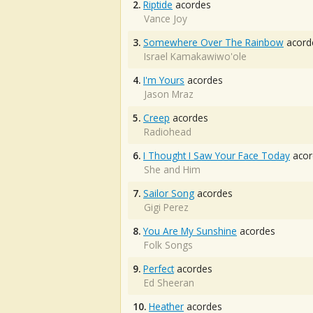
2.
Riptide
acordes
Vance Joy
3.
Somewhere Over The Rainbow
acord
Israel Kamakawiwo'ole
4.
I'm Yours
acordes
Jason Mraz
5.
Creep
acordes
Radiohead
6.
I Thought I Saw Your Face Today
acor
She and Him
7.
Sailor Song
acordes
Gigi Perez
8.
You Are My Sunshine
acordes
Folk Songs
9.
Perfect
acordes
Ed Sheeran
10.
Heather
acordes