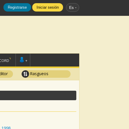
Registrarse
Iniciar sesión
Es
SCORD
+
ditor
Rasgueos
:
1998