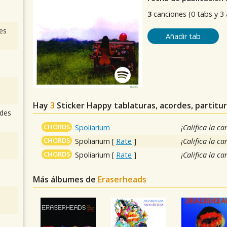
3
canciones (0 tabs y 3
es
Añadir tab
Hay
3
Sticker Happy
tablaturas, acordes, partitu
des
CHORDS
Spoliarium
¡Califica la ca
CHORDS
Spoliarium
[
Rate
]
¡Califica la ca
CHORDS
Spoliarium
[
Rate
]
¡Califica la ca
Más álbumes de
Eraserheads