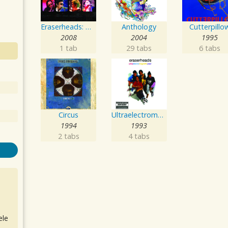
Eraserheads: The Reunion Concert!
Anthology
Cutterpillo
2008
2004
1995
1 tab
29 tabs
6 tabs
Circus
Ultraelectromagneticpop!
1994
1993
2 tabs
4 tabs
ele