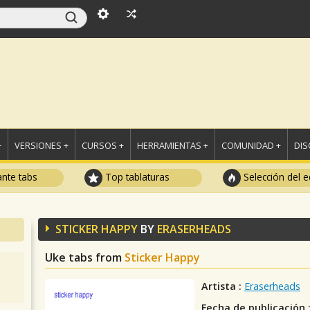
+
VERSIONES +
CURSOS +
HERRAMIENTAS +
COMUNIDAD +
DI
ante tabs
Top tablaturas
Selección del e
STICKER HAPPY
BY
ERASERHEADS
Uke tabs from
Sticker Happy
Artista :
Eraserheads
Fecha de publicación 