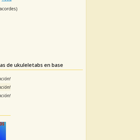
 acordes)
ras de ukuleletabs en base
nción!
nción!
nción!