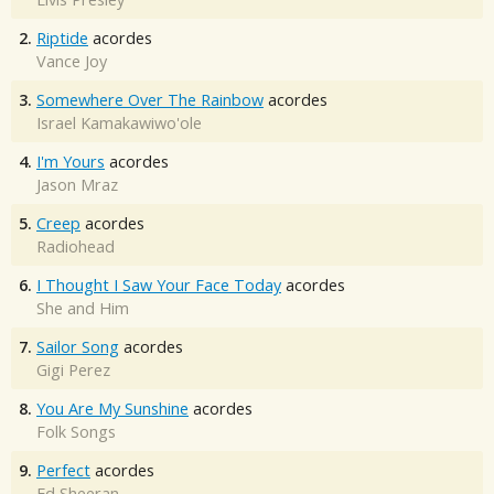
2.
Riptide
acordes
Vance Joy
3.
Somewhere Over The Rainbow
acordes
Israel Kamakawiwo'ole
4.
I'm Yours
acordes
Jason Mraz
5.
Creep
acordes
Radiohead
6.
I Thought I Saw Your Face Today
acordes
She and Him
7.
Sailor Song
acordes
Gigi Perez
8.
You Are My Sunshine
acordes
Folk Songs
9.
Perfect
acordes
Ed Sheeran