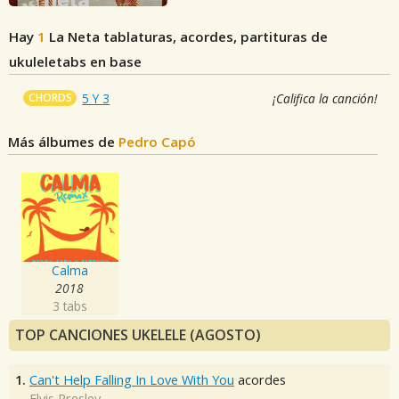
Hay
1
La Neta
tablaturas, acordes, partituras de
ukuleletabs en base
CHORDS
5 Y 3
¡Califica la canción!
Más álbumes de
Pedro Capó
Calma
2018
3 tabs
TOP CANCIONES UKELELE (AGOSTO)
1.
Can't Help Falling In Love With You
acordes
Elvis Presley