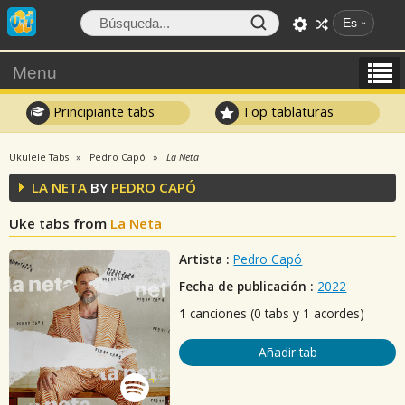
Es
Menu
Principiante tabs
Top tablaturas
Ukulele Tabs
Pedro Capó
La Neta
LA NETA
BY
PEDRO CAPÓ
Uke tabs from
La Neta
Artista :
Pedro Capó
Fecha de publicación :
2022
1
canciones (0 tabs y 1 acordes)
Añadir tab