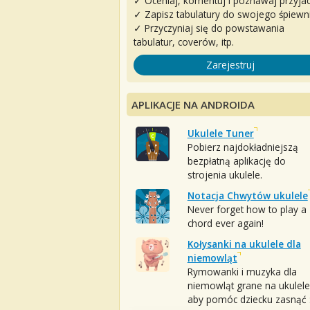
✓ Oceniaj, komentuj i poznawaj przyjac
✓ Zapisz tabulatury do swojego śpiewn
✓ Przyczyniaj się do powstawania
tabulatur, coverów, itp.
Zarejestruj
APLIKACJE NA ANDROIDA
Ukulele Tuner
Pobierz najdokładniejszą
bezpłatną aplikację do
strojenia ukulele.
Notacja Chwytów ukulele
Never forget how to play a
chord ever again!
Kołysanki na ukulele dla
niemowląt
Rymowanki i muzyka dla
niemowląt grane na ukulele
aby pomóc dziecku zasnąć :