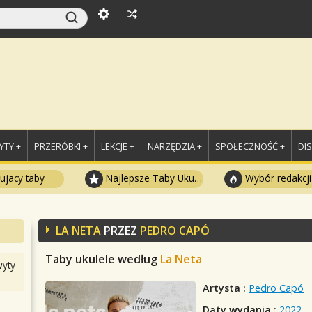
TY +
PRZERÓBKI +
LEKCJE +
NARZĘDZIA +
SPOŁECZNOŚĆ +
DI
ujacy taby
Najlepsze Taby Ukulele
Wybór redakcji
LA NETA
PRZEZ
PEDRO CAPÓ
Taby ukulele według
La Neta
yty
Artysta :
Pedro Capó
Daty wydania :
2022