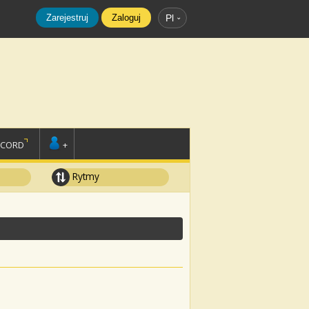
Zarejestruj
Zaloguj
Pl
SCORD
+
Rytmy