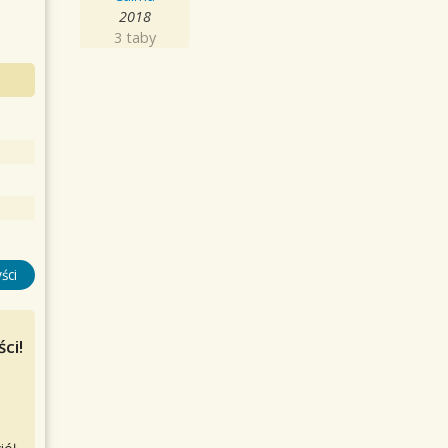
2018
3 taby
ści
ci!