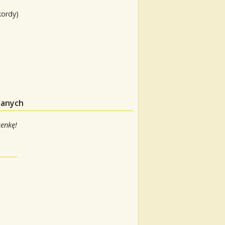
kordy)
danych
senkę!