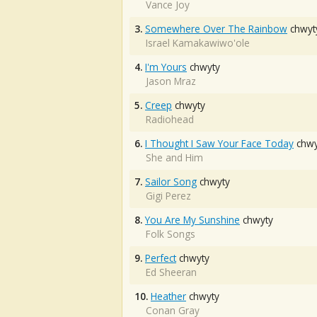
Vance Joy
3.
Somewhere Over The Rainbow
chwyt
Israel Kamakawiwo'ole
4.
I'm Yours
chwyty
Jason Mraz
5.
Creep
chwyty
Radiohead
6.
I Thought I Saw Your Face Today
chwy
She and Him
7.
Sailor Song
chwyty
Gigi Perez
8.
You Are My Sunshine
chwyty
Folk Songs
9.
Perfect
chwyty
Ed Sheeran
10.
Heather
chwyty
Conan Gray