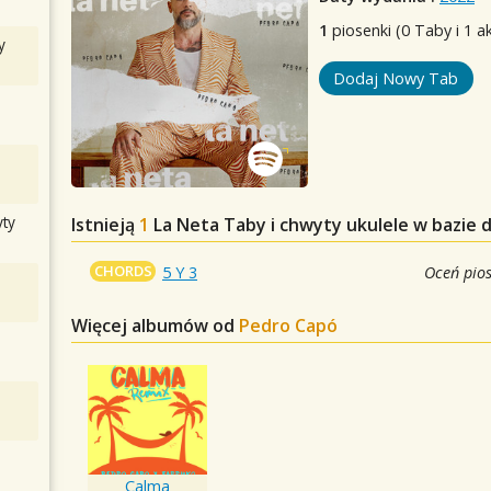
1
piosenki (0 Taby i 1 a
y
Dodaj Nowy Tab
ty
Istnieją
1
La Neta
Taby i chwyty ukulele w bazie 
CHORDS
5 Y 3
Oceń pio
Więcej albumów od
Pedro Capó
Calma