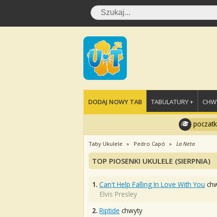
DODAJ NOWY TAB
TABULATURY +
CHWY
poczatk
Taby Ukulele
Pedro Capó
La Neta
TOP PIOSENKI UKULELE (SIERPNIA)
1.
Can't Help Falling In Love With You
chw
Elvis Presley
2.
Riptide
chwyty