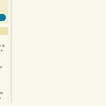
e di
 e
 e
le
a