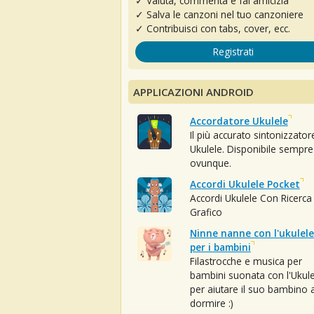
✓ Valuta, commenta e fai amicizia
✓ Salva le canzoni nel tuo canzoniere
✓ Contribuisci con tabs, cover, ecc.
Registrati
APPLICAZIONI ANDROID
Accordatore Ukulele
Il più accurato sintonizzator
Ukulele. Disponibile sempre
ovunque.
Accordi Ukulele Pocket
Accordi Ukulele Con Ricerca
Grafico
Ninne nanne con l'ukulele
per i bambini
Filastrocche e musica per
bambini suonata con l'Ukule
per aiutare il suo bambino 
dormire :)