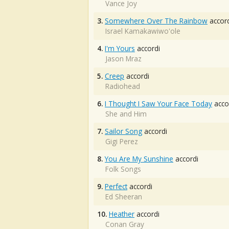
Vance Joy
3.
Somewhere Over The Rainbow
accord
Israel Kamakawiwo'ole
4.
I'm Yours
accordi
Jason Mraz
5.
Creep
accordi
Radiohead
6.
I Thought I Saw Your Face Today
acco
She and Him
7.
Sailor Song
accordi
Gigi Perez
8.
You Are My Sunshine
accordi
Folk Songs
9.
Perfect
accordi
Ed Sheeran
10.
Heather
accordi
Conan Gray