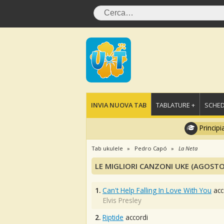
INVIA NUOVA TAB
TABLATURE +
SCHED
Principi
Tab ukulele
Pedro Capó
La Neta
LE MIGLIORI CANZONI UKE (AGOSTO
1.
Can't Help Falling In Love With You
acc
Elvis Presley
2.
Riptide
accordi