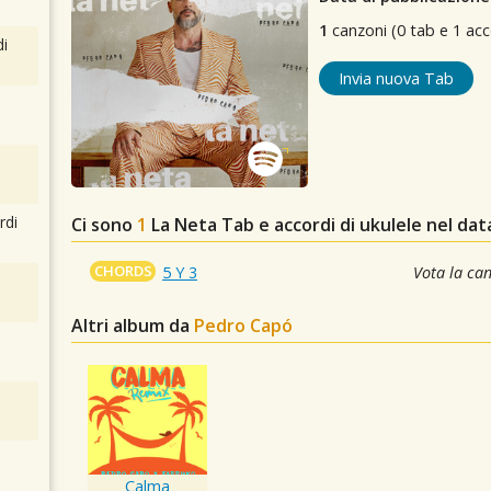
1
canzoni (0 tab e 1 acc
i
Invia nuova Tab
rdi
Ci sono
1
La Neta
Tab e accordi di ukulele nel da
CHORDS
5 Y 3
Vota la ca
Altri album da
Pedro Capó
Calma