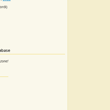
ordi)
tabase
nzone!