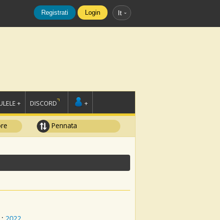
Registrati
Login
It
LELE +
DISCORD
+
ore
Pennata
:
2022