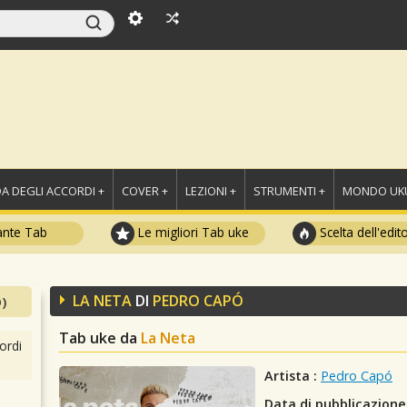
A DEGLI ACCORDI +
COVER +
LEZIONI +
STRUMENTI +
MONDO UKU
ante Tab
Le migliori Tab uke
Scelta dell'edit
LA NETA
DI
PEDRO CAPÓ
)
Tab uke da
La Neta
ordi
Artista :
Pedro Capó
Data di pubblicazione 