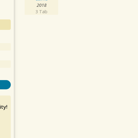
2018
3 Tab
ty!