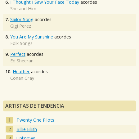
6.
I Thought I Saw Your Face Today
acordes
She and Him
7.
Sailor Song
acordes
Gigi Perez
8.
You Are My Sunshine
acordes
Folk Songs
9.
Perfect
acordes
Ed Sheeran
10.
Heather
acordes
Conan Gray
ARTISTAS DE TENDENCIA
Twenty One Pilots
Billie Eilish
Unknown