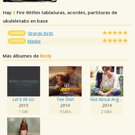
Hay
2
Fire Within
tablaturas, acordes, partituras de
ukuleletabs en base
CHORDS
Strange Birds
CHORDS
Maybe
Más álbumes de
Birdy
Let It All Go
Tee Shirt
Not About Angels
2015
2014
2014
1 tab
4 tabs
2 tabs