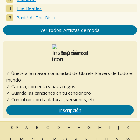
The Beatles
Panic! At The Disco
Ver todos: Artistas de moda
Reúnanos!
✓ Únete a la mayor comunidad de Ukulele Players de todo el
mundo
✓ Califica, comenta y haz amigos
✓ Guarda las canciones en tu cancionero
✓ Contribuir con tablaturas, versiones, etc.
Inscripción
0-9
A
B
C
D
E
F
G
H
I
J
K
L
M
N
O
P
Q
R
S
T
U
V
W