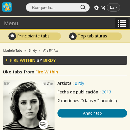
Es
Menu
Principiante tabs
Top tablaturas
Ukulele Tabs
Birdy
Fire Within
FIRE WITHIN
BY
BIRDY
Uke tabs from
Fire Within
Artista :
Birdy
Fecha de publicación :
2013
2
canciones (0 tabs y 2 acordes)
Añadir tab