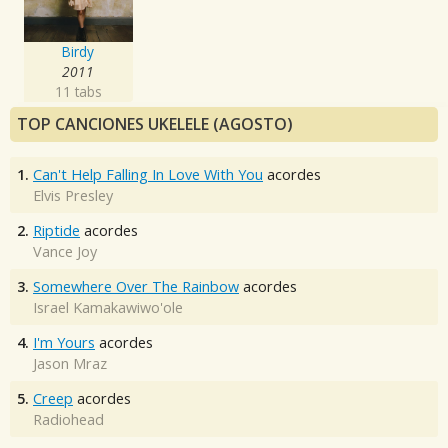
Birdy
2011
11 tabs
TOP CANCIONES UKELELE (AGOSTO)
1.
Can't Help Falling In Love With You
acordes
Elvis Presley
2.
Riptide
acordes
Vance Joy
3.
Somewhere Over The Rainbow
acordes
Israel Kamakawiwo'ole
4.
I'm Yours
acordes
Jason Mraz
5.
Creep
acordes
Radiohead