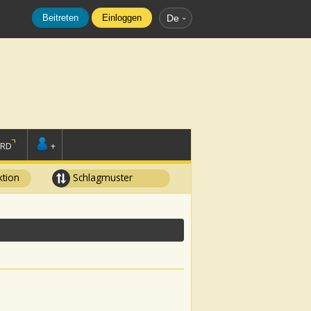
Beitreten
Einloggen
De
ORD
+
tion
Schlagmuster