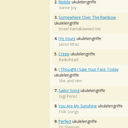
2.
Riptide
ukulelengriffe
Vance Joy
3.
Somewhere Over The Rainbow
ukulelengriffe
Israel Kamakawiwo'ole
4.
I'm Yours
ukulelengriffe
Jason Mraz
5.
Creep
ukulelengriffe
Radiohead
6.
I Thought I Saw Your Face Today
ukulelengriffe
She and Him
7.
Sailor Song
ukulelengriffe
Gigi Perez
8.
You Are My Sunshine
ukulelengriffe
Folk Songs
9.
Perfect
ukulelengriffe
Ed Sheeran