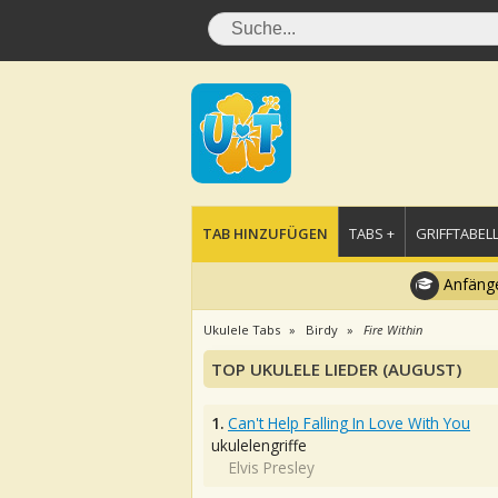
TAB HINZUFÜGEN
TABS +
GRIFFTABELL
Anfänge
Ukulele Tabs
Birdy
Fire Within
TOP UKULELE LIEDER (AUGUST)
1.
Can't Help Falling In Love With You
ukulelengriffe
Elvis Presley