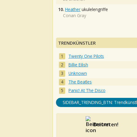
10.
Heather
ukulelengriffe
Conan Gray
TRENDKÜNSTLER
Twenty One Pilots
Billie Eilish
Unknown
The Beatles
Panic! At The Disco
SIDEBAR_TRENDING_BTN: Trendkünstl
Beitreten!