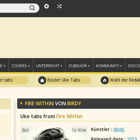
E +
COVERS +
UNTERRICHT +
ZUBEHÖR +
KOMMUNITY +
DISC
r tabs
Bester Uke Tabs
Wahl der Redak
FIRE WITHIN
VON
BIRDY
Uke tabs from
Fire Within
Künstler :
Birdy
Released date :
2013