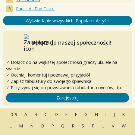
Panic! At The Disco
Wyświetlanie wszystkich: Popularni Artyści
Dołącz do naszej społeczności!
✓ Dołącz do największej społeczności graczy ukulele na
świecie
✓ Oceniaj, komentuj i poznawaj przyjaciół
✓ Zapisz tabulatury do swojego śpiewnika
✓ Przyczyniaj się do powstawania tabulatur, coverów, itp.
Zarejestruj
0-9
A
B
C
D
E
F
G
H
I
J
K
L
M
N
O
P
Q
R
S
T
U
V
W