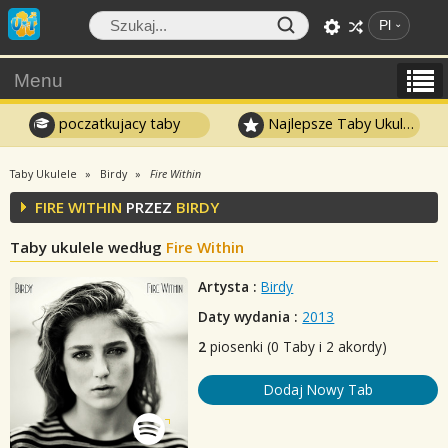
Pl
Menu
poczatkujacy taby
Najlepsze Taby Ukulele
Taby Ukulele
Birdy
Fire Within
FIRE WITHIN
PRZEZ
BIRDY
Taby ukulele według
Fire Within
Artysta :
Birdy
Daty wydania :
2013
2
piosenki (0 Taby i 2 akordy)
Dodaj Nowy Tab