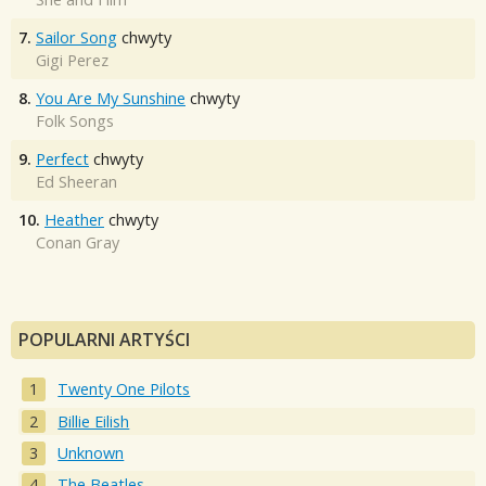
7.
Sailor Song
chwyty
Gigi Perez
8.
You Are My Sunshine
chwyty
Folk Songs
9.
Perfect
chwyty
Ed Sheeran
10.
Heather
chwyty
Conan Gray
POPULARNI ARTYŚCI
Twenty One Pilots
Billie Eilish
Unknown
The Beatles