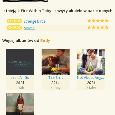
Istnieją
2
Fire Within
Taby i chwyty ukulele w bazie danych
CHORDS
Strange Birds
CHORDS
Maybe
Więcej albumów od
Birdy
Let It All Go
Tee Shirt
Not About Angels
2015
2014
2014
1 tab
4 taby
2 taby