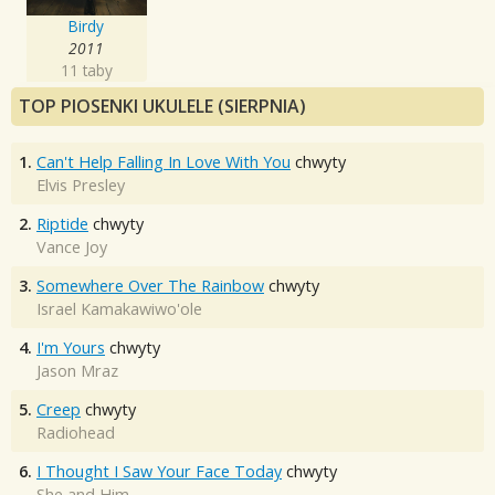
Birdy
2011
11 taby
TOP PIOSENKI UKULELE (SIERPNIA)
1.
Can't Help Falling In Love With You
chwyty
Elvis Presley
2.
Riptide
chwyty
Vance Joy
3.
Somewhere Over The Rainbow
chwyty
Israel Kamakawiwo'ole
4.
I'm Yours
chwyty
Jason Mraz
5.
Creep
chwyty
Radiohead
6.
I Thought I Saw Your Face Today
chwyty
She and Him