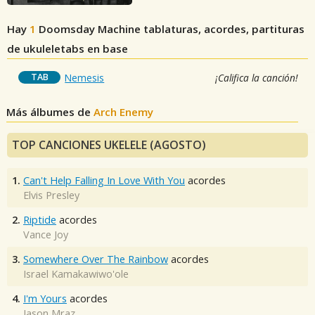
Hay
1
Doomsday Machine
tablaturas, acordes, partituras
de ukuleletabs en base
TAB
Nemesis
¡Califica la canción!
Más álbumes de
Arch Enemy
TOP CANCIONES UKELELE (AGOSTO)
1.
Can't Help Falling In Love With You
acordes
Elvis Presley
2.
Riptide
acordes
Vance Joy
3.
Somewhere Over The Rainbow
acordes
Israel Kamakawiwo'ole
4.
I'm Yours
acordes
Jason Mraz