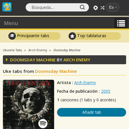
Es
Menu
Principiante tabs
Top tablaturas
Ukulele Tabs
Arch Enemy
Doomsday Machine
DOOMSDAY MACHINE
BY
ARCH ENEMY
Uke tabs from
Doomsday Machine
Artista :
Arch Enemy
Fecha de publicación :
2005
1
canciones (1 tabs y 0 acordes)
Añadir tab