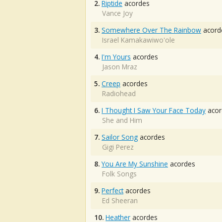
2.
Riptide
acordes
Vance Joy
3.
Somewhere Over The Rainbow
acord
Israel Kamakawiwo'ole
4.
I'm Yours
acordes
Jason Mraz
5.
Creep
acordes
Radiohead
6.
I Thought I Saw Your Face Today
acor
She and Him
7.
Sailor Song
acordes
Gigi Perez
8.
You Are My Sunshine
acordes
Folk Songs
9.
Perfect
acordes
Ed Sheeran
10.
Heather
acordes