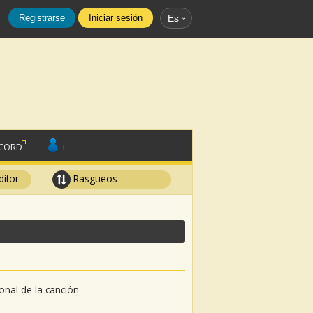
Registrarse
Iniciar sesión
Es
SCORD
+
ditor
Rasgueos
sonal de la canción