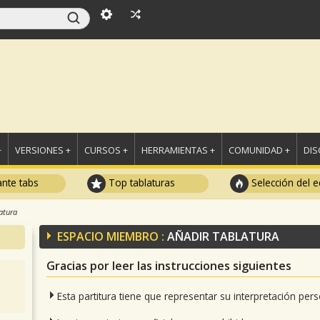
+
VERSIONES +
CURSOS +
HERRAMIENTAS +
COMUNIDAD +
DI
ante tabs
Top tablaturas
Selección del e
atura
ESPACIO MIEMBRO :
AÑADIR TABLATURA
Gracias por leer las instrucciones siguientes
Esta partitura tiene que representar su interpretación per