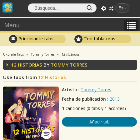
Es
Menu
Principiante tabs
Top tablaturas
Ukulele Tabs
Tommy Torres
12 Historias
12 HISTORIAS
BY
TOMMY TORRES
Uke tabs from
12 Historias
Artista :
Tommy Torres
Fecha de publicación :
2013
1
canciones (0 tabs y 1 acordes)
Añadir tab