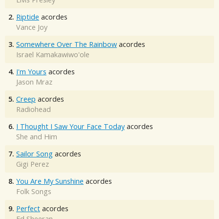
2.
Riptide
acordes
Vance Joy
3.
Somewhere Over The Rainbow
acordes
Israel Kamakawiwo'ole
4.
I'm Yours
acordes
Jason Mraz
5.
Creep
acordes
Radiohead
6.
I Thought I Saw Your Face Today
acordes
She and Him
7.
Sailor Song
acordes
Gigi Perez
8.
You Are My Sunshine
acordes
Folk Songs
9.
Perfect
acordes
Ed Sheeran