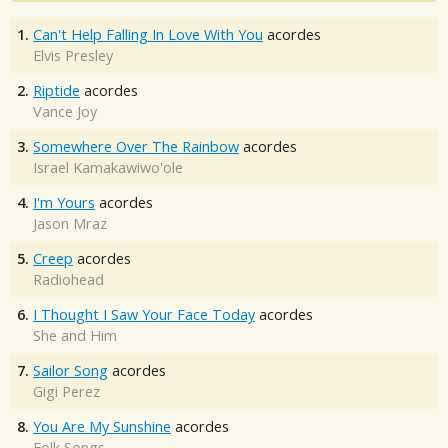
1.
Can't Help Falling In Love With You
acordes
Elvis Presley
2.
Riptide
acordes
Vance Joy
3.
Somewhere Over The Rainbow
acordes
Israel Kamakawiwo'ole
4.
I'm Yours
acordes
Jason Mraz
5.
Creep
acordes
Radiohead
6.
I Thought I Saw Your Face Today
acordes
She and Him
7.
Sailor Song
acordes
Gigi Perez
8.
You Are My Sunshine
acordes
Folk Songs