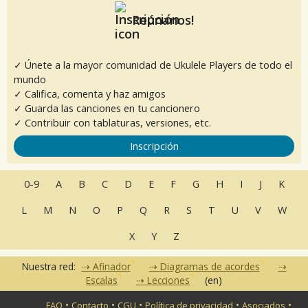
Reúnanos!
✓ Únete a la mayor comunidad de Ukulele Players de todo el
mundo
✓ Califica, comenta y haz amigos
✓ Guarda las canciones en tu cancionero
✓ Contribuir con tablaturas, versiones, etc.
Inscripción
0-9
A
B
C
D
E
F
G
H
I
J
K
L
M
N
O
P
Q
R
S
T
U
V
W
X
Y
Z
Nuestra red:
Afinador
Diagramas de acordes
Escalas
Lecciones
(en)
•
•
•
•
•
FAQ
Contacto
CGU
Política de privacidad
Asociados