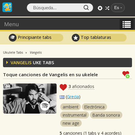
Es
Menu
Principiante tabs
Top tablaturas
Ukulele Tabs
Vangelis
VANGELIS
UKE TABS
Toque canciones de Vangelis en su ukelele
3
aficionados
(
Grecia
)
ambient
Electrónica
instrumental
Banda sonora
new age
5
canciones (1 tabs y 4 acordes)