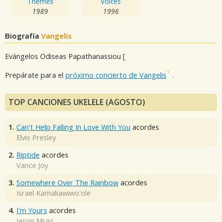
Themes
Voices
1989
1996
Biografía
Vangelis
Evángelos Odiseas Papathanassiou [
Prepárate para el
próximo concierto de Vangelis
.
TOP CANCIONES UKELELE (AGOSTO)
1.
Can't Help Falling In Love With You
acordes
Elvis Presley
2.
Riptide
acordes
Vance Joy
3.
Somewhere Over The Rainbow
acordes
Israel Kamakawiwo'ole
4.
I'm Yours
acordes
Jason Mraz