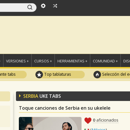
+
VERSIONES +
CURSOS +
HERRAMIENTAS +
COMUNIDAD +
DI
ante tabs
Top tablaturas
Selección del e
SERBIA
UKE TABS
Toque canciones de Serbia en su ukelele
0
aficionados
(
México
)