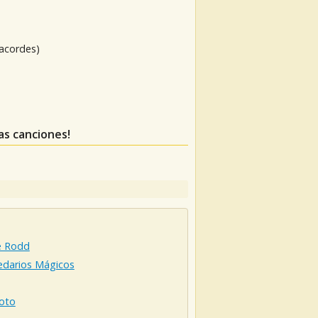
 acordes)
tas canciones!
e Rodd
darios Mágicos
Soto