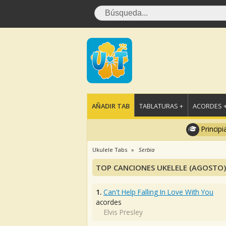
AÑADIR TAB
TABLATURAS +
ACORDES 
Principi
Ukulele Tabs
Serbia
TOP CANCIONES UKELELE (AGOSTO)
1.
Can't Help Falling In Love With You
acordes
Elvis Presley