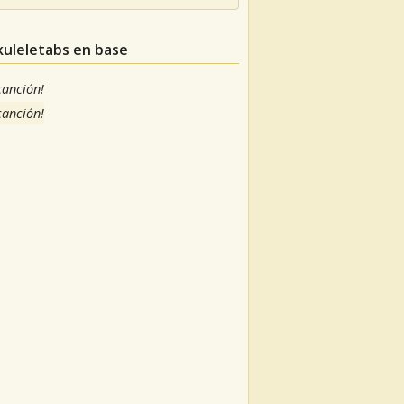
kuleletabs en base
 canción!
 canción!