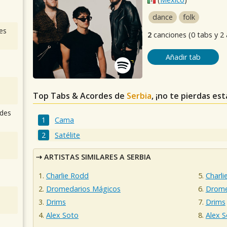
dance
folk
es
2
canciones (0 tabs y 2
Añadir tab
Top Tabs & Acordes de
Serbia
, ¡no te pierdas es
des
Cama
Satélite
ARTISTAS SIMILARES A SERBIA
Charlie Rodd
Charli
Dromedarios Mágicos
Drome
Drims
Drims
Alex Soto
Alex 