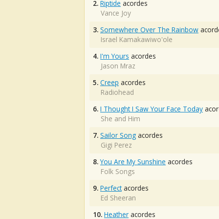
2.
Riptide
acordes
Vance Joy
3.
Somewhere Over The Rainbow
acord
Israel Kamakawiwo'ole
4.
I'm Yours
acordes
Jason Mraz
5.
Creep
acordes
Radiohead
6.
I Thought I Saw Your Face Today
acor
She and Him
7.
Sailor Song
acordes
Gigi Perez
8.
You Are My Sunshine
acordes
Folk Songs
9.
Perfect
acordes
Ed Sheeran
10.
Heather
acordes