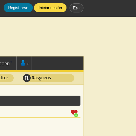
Registrarse
Iniciar sesión
Es
SCORD
+
ditor
Rasgueos