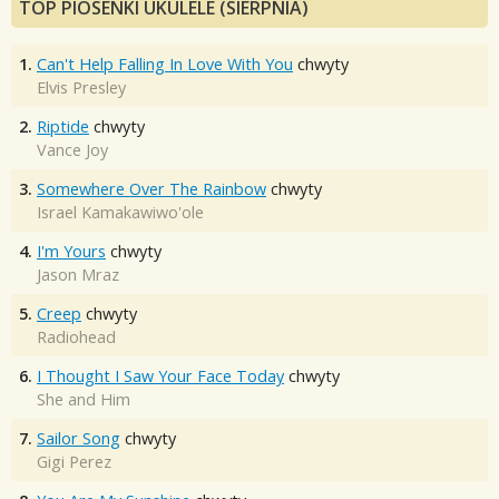
TOP PIOSENKI UKULELE (SIERPNIA)
1.
Can't Help Falling In Love With You
chwyty
Elvis Presley
2.
Riptide
chwyty
Vance Joy
3.
Somewhere Over The Rainbow
chwyty
Israel Kamakawiwo'ole
4.
I'm Yours
chwyty
Jason Mraz
5.
Creep
chwyty
Radiohead
6.
I Thought I Saw Your Face Today
chwyty
She and Him
7.
Sailor Song
chwyty
Gigi Perez