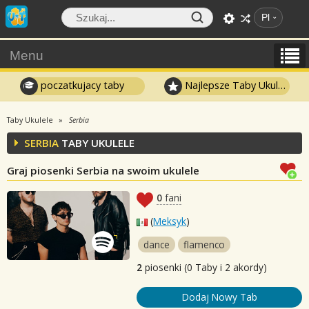
Pl
Menu
poczatkujacy taby
Najlepsze Taby Ukulele
Taby Ukulele
Serbia
SERBIA
TABY UKULELE
Graj piosenki Serbia na swoim ukulele
0
fani
(
Meksyk
)
dance
flamenco
2
piosenki (0 Taby i 2 akordy)
Dodaj Nowy Tab