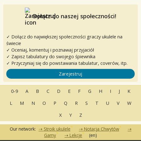
Dołącz do naszej społeczności!
✓ Dołącz do największej społeczności graczy ukulele na
świecie
✓ Oceniaj, komentuj i poznawaj przyjaciół
✓ Zapisz tabulatury do swojego śpiewnika
✓ Przyczyniaj się do powstawania tabulatur, coverów, itp.
Zarejestruj
0-9
A
B
C
D
E
F
G
H
I
J
K
L
M
N
O
P
Q
R
S
T
U
V
W
X
Y
Z
Our network:
Stroik ukulele
Notacja Chwytów
Gamy
Lekcje
(en)