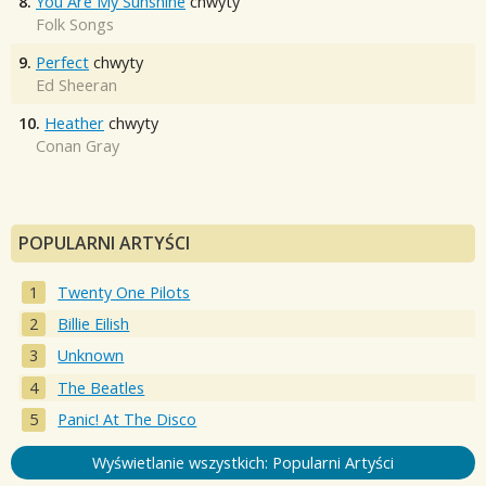
8.
You Are My Sunshine
chwyty
Folk Songs
9.
Perfect
chwyty
Ed Sheeran
10.
Heather
chwyty
Conan Gray
POPULARNI ARTYŚCI
Twenty One Pilots
Billie Eilish
Unknown
The Beatles
Panic! At The Disco
Wyświetlanie wszystkich: Popularni Artyści