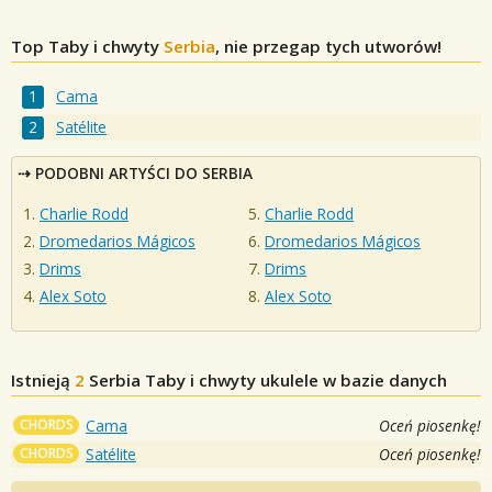
Top Taby i chwyty
Serbia
, nie przegap tych utworów!
Cama
Satélite
PODOBNI ARTYŚCI DO SERBIA
Charlie Rodd
Charlie Rodd
Dromedarios Mágicos
Dromedarios Mágicos
Drims
Drims
Alex Soto
Alex Soto
Istnieją
2
Serbia
Taby i chwyty ukulele w bazie danych
CHORDS
Cama
Oceń piosenkę!
CHORDS
Satélite
Oceń piosenkę!