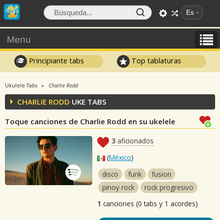
Es
Menu
Principiante tabs
Top tablaturas
Ukulele Tabs
Charlie Rodd
CHARLIE RODD
UKE TABS
Toque canciones de Charlie Rodd en su ukelele
3
aficionados
(
México
)
disco
funk
fusion
pinoy rock
rock progresivo
1
canciones (0 tabs y 1 acordes)