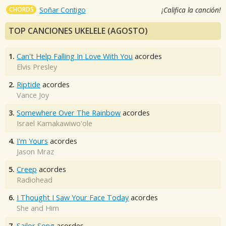
CHORDS
Soñar Contigo
¡Califica la canción!
TOP CANCIONES UKELELE (AGOSTO)
1.
Can't Help Falling In Love With You
acordes
Elvis Presley
2.
Riptide
acordes
Vance Joy
3.
Somewhere Over The Rainbow
acordes
Israel Kamakawiwo'ole
4.
I'm Yours
acordes
Jason Mraz
5.
Creep
acordes
Radiohead
6.
I Thought I Saw Your Face Today
acordes
She and Him
7.
Sailor Song
acordes