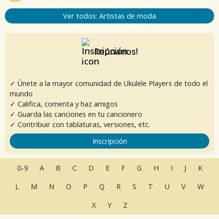
Ver todos: Artistas de moda
Reúnanos!
✓ Únete a la mayor comunidad de Ukulele Players de todo el
mundo
✓ Califica, comenta y haz amigos
✓ Guarda las canciones en tu cancionero
✓ Contribuir con tablaturas, versiones, etc.
Inscripción
0-9
A
B
C
D
E
F
G
H
I
J
K
L
M
N
O
P
Q
R
S
T
U
V
W
X
Y
Z