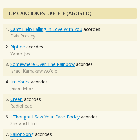
TOP CANCIONES UKELELE (AGOSTO)
1.
Can't Help Falling In Love With You
acordes
Elvis Presley
2.
Riptide
acordes
Vance Joy
3.
Somewhere Over The Rainbow
acordes
Israel Kamakawiwo'ole
4.
I'm Yours
acordes
Jason Mraz
5.
Creep
acordes
Radiohead
6.
I Thought I Saw Your Face Today
acordes
She and Him
7.
Sailor Song
acordes