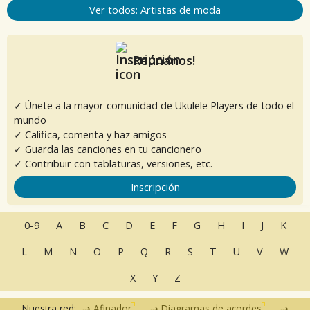
Ver todos: Artistas de moda
Reúnanos!
✓ Únete a la mayor comunidad de Ukulele Players de todo el
mundo
✓ Califica, comenta y haz amigos
✓ Guarda las canciones en tu cancionero
✓ Contribuir con tablaturas, versiones, etc.
Inscripción
0-9
A
B
C
D
E
F
G
H
I
J
K
L
M
N
O
P
Q
R
S
T
U
V
W
X
Y
Z
Nuestra red:
Afinador
Diagramas de acordes