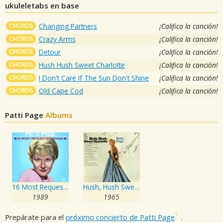
ukuleletabs en base
CHORDS
Changing Partners
¡Califica la canción!
CHORDS
Crazy Arms
¡Califica la canción!
CHORDS
Detour
¡Califica la canción!
CHORDS
Hush Hush Sweet Charlotte
¡Califica la canción!
CHORDS
I Don't Care If The Sun Don't Shine
¡Califica la canción!
CHORDS
Old Cape Cod
¡Califica la canción!
Patti Page
Albums
16 Most Requested Songs
Hush, Hush Sweet Charlotte
1989
1965
Prepárate para el
próximo concierto de Patti Page
.