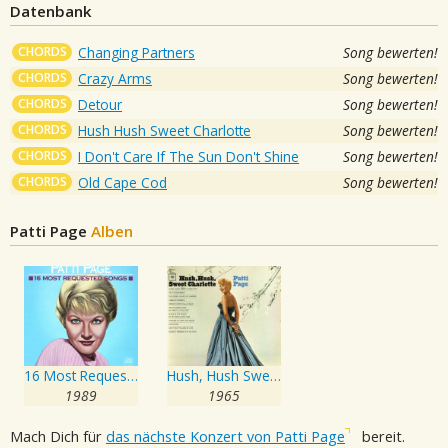
Datenbank
CHORDS
Changing Partners
Song bewerten!
CHORDS
Crazy Arms
Song bewerten!
CHORDS
Detour
Song bewerten!
CHORDS
Hush Hush Sweet Charlotte
Song bewerten!
CHORDS
I Don't Care If The Sun Don't Shine
Song bewerten!
CHORDS
Old Cape Cod
Song bewerten!
Patti Page
Alben
16 Most Requested Songs
Hush, Hush Sweet Charlotte
1989
1965
Mach Dich für
das nächste Konzert von Patti Page
bereit.