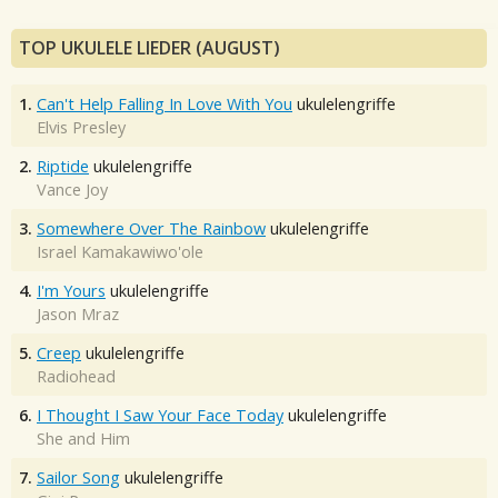
TOP UKULELE LIEDER (AUGUST)
1.
Can't Help Falling In Love With You
ukulelengriffe
Elvis Presley
2.
Riptide
ukulelengriffe
Vance Joy
3.
Somewhere Over The Rainbow
ukulelengriffe
Israel Kamakawiwo'ole
4.
I'm Yours
ukulelengriffe
Jason Mraz
5.
Creep
ukulelengriffe
Radiohead
6.
I Thought I Saw Your Face Today
ukulelengriffe
She and Him
7.
Sailor Song
ukulelengriffe