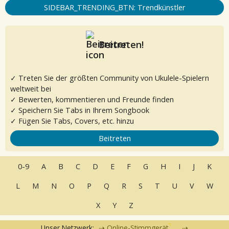
SIDEBAR_TRENDING_BTN: Trendkünstler
Beitreten!
✓ Treten Sie der größten Community von Ukulele-Spielern
weltweit bei
✓ Bewerten, kommentieren und Freunde finden
✓ Speichern Sie Tabs in Ihrem Songbook
✓ Fügen Sie Tabs, Covers, etc. hinzu
Beitreten
0-9
A
B
C
D
E
F
G
H
I
J
K
L
M
N
O
P
Q
R
S
T
U
V
W
X
Y
Z
Unser Netzwerk:
Online-Stimmgerät