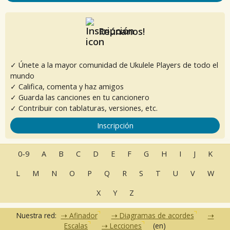
Reúnanos!
✓ Únete a la mayor comunidad de Ukulele Players de todo el
mundo
✓ Califica, comenta y haz amigos
✓ Guarda las canciones en tu cancionero
✓ Contribuir con tablaturas, versiones, etc.
Inscripción
0-9
A
B
C
D
E
F
G
H
I
J
K
L
M
N
O
P
Q
R
S
T
U
V
W
X
Y
Z
Nuestra red:
Afinador
Diagramas de acordes
Escalas
Lecciones
(en)