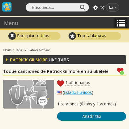
Es
Menu
Principiante tabs
Top tablaturas
Ukulele Tabs
Patrick Gilmore
PATRICK GILMORE
UKE TABS
Toque canciones de Patrick Gilmore en su ukelele
1
aficionados
(
Estados unidos
)
1
canciones (0 tabs y 1 acordes)
Añadir tab