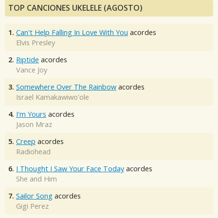
TOP CANCIONES UKELELE (AGOSTO)
1.
Can't Help Falling In Love With You
acordes
Elvis Presley
2.
Riptide
acordes
Vance Joy
3.
Somewhere Over The Rainbow
acordes
Israel Kamakawiwo'ole
4.
I'm Yours
acordes
Jason Mraz
5.
Creep
acordes
Radiohead
6.
I Thought I Saw Your Face Today
acordes
She and Him
7.
Sailor Song
acordes
Gigi Perez