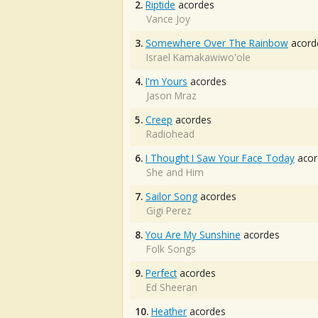
2.
Riptide
acordes
Vance Joy
3.
Somewhere Over The Rainbow
acord
Israel Kamakawiwo'ole
4.
I'm Yours
acordes
Jason Mraz
5.
Creep
acordes
Radiohead
6.
I Thought I Saw Your Face Today
acor
She and Him
7.
Sailor Song
acordes
Gigi Perez
8.
You Are My Sunshine
acordes
Folk Songs
9.
Perfect
acordes
Ed Sheeran
10.
Heather
acordes