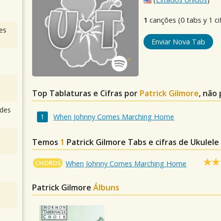
1
canções (0 tabs y 1 ci
es
Enviar Nova Tab
Top Tablaturas e Cifras por
Patrick Gilmore
, não
des
When Johnny Comes Marching Home
Temos
1
Patrick Gilmore
Tabs e cifras de Ukulel
CHORDS
When Johnny Comes Marching Home
Patrick Gilmore
Álbuns