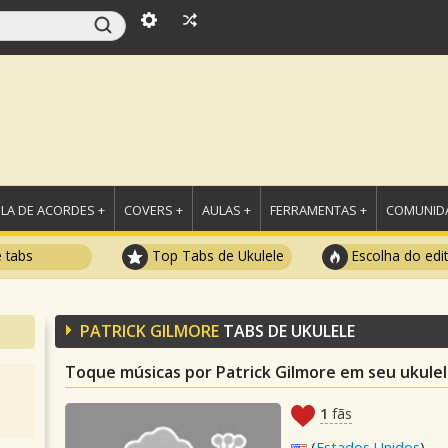
LA DE ACORDES +
COVERS +
AULAS +
FERRAMENTAS +
COMUNIDA
e tabs
Top Tabs de Ukulele
Escolha do edi
PATRICK GILMORE
TABS DE UKULELE
Toque músicas por Patrick Gilmore em seu ukule
1
fãs
(
Estados Unidos
)