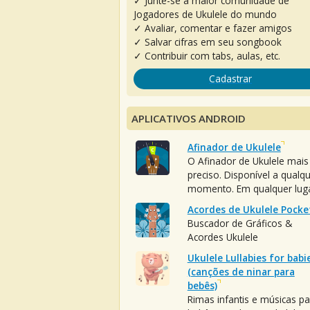
✓ Junte-se à maior comunidade de
Jogadores de Ukulele do mundo
✓ Avaliar, comentar e fazer amigos
✓ Salvar cifras em seu songbook
✓ Contribuir com tabs, aulas, etc.
Cadastrar
APLICATIVOS ANDROID
Afinador de Ukulele
O Afinador de Ukulele mais
preciso. Disponível a qualq
momento. Em qualquer luga
Acordes de Ukulele Pocke
Buscador de Gráficos &
Acordes Ukulele
Ukulele Lullabies for babi
(canções de ninar para
bebês)
Rimas infantis e músicas pa