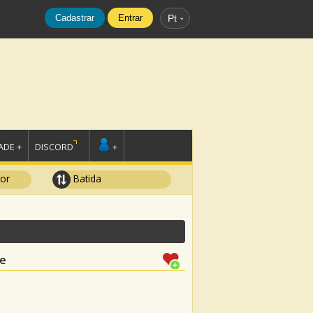
Cadastrar
Entrar
Pt
DE +
DISCORD
+
tor
Batida
le