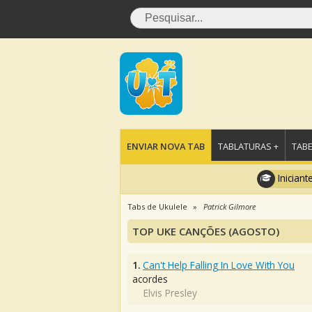
ENVIAR NOVA TAB
TABLATURAS +
TABE
Iniciant
Tabs de Ukulele
Patrick Gilmore
TOP UKE CANÇÕES (AGOSTO)
1.
Can't Help Falling In Love With You
acordes
Elvis Presley