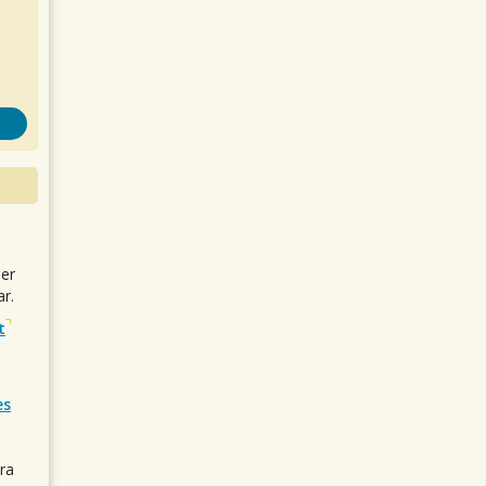
uer
r.
t
es
ra