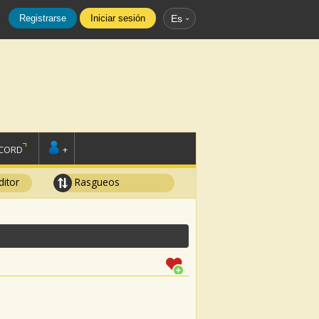
Registrarse
Iniciar sesión
Es
SCORD
+
ditor
Rasgueos