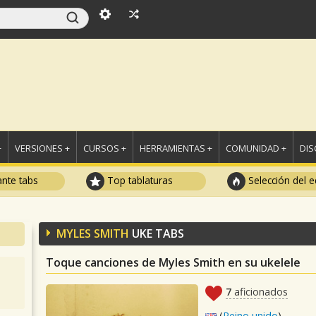
+
VERSIONES +
CURSOS +
HERRAMIENTAS +
COMUNIDAD +
DI
ante tabs
Top tablaturas
Selección del e
MYLES SMITH
UKE TABS
Toque canciones de Myles Smith en su ukelele
7
aficionados
(
Reino unido
)