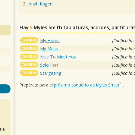
Jonah Kagen
Hay
5
Myles Smith
tablaturas, acordes, partitura
CHORDS
My Home
¡Califica la
CHORDS
My Mess
¡Califica la
CHORDS
Nice To Meet You
¡Califica la
CHORDS
Solo
Part
¡Califica la
CHORDS
Stargazing
¡Califica la
Prepárate para el
próximo concierto de Myles Smith
.
ele