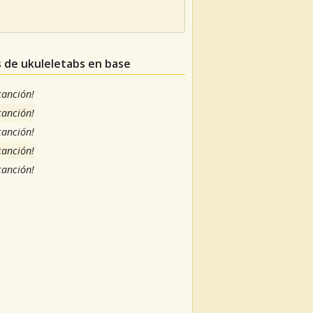
s de ukuleletabs en base
 canción!
 canción!
 canción!
 canción!
 canción!