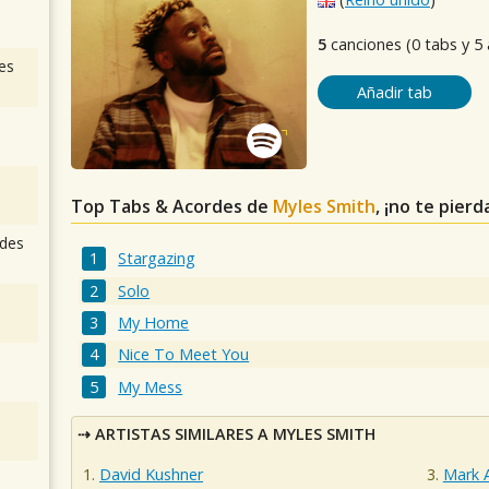
5
canciones (0 tabs y 5
es
Añadir tab
Top Tabs & Acordes de
Myles Smith
, ¡no te pier
des
Stargazing
Solo
My Home
Nice To Meet You
My Mess
ARTISTAS SIMILARES A MYLES SMITH
David Kushner
Mark 