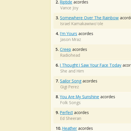
2.
Riptide
acordes
Vance Joy
3.
Somewhere Over The Rainbow
acord
Israel Kamakawiwo'ole
4.
I'm Yours
acordes
Jason Mraz
5.
Creep
acordes
Radiohead
6.
I Thought I Saw Your Face Today
acor
She and Him
7.
Sailor Song
acordes
Gigi Perez
8.
You Are My Sunshine
acordes
Folk Songs
9.
Perfect
acordes
Ed Sheeran
10.
Heather
acordes