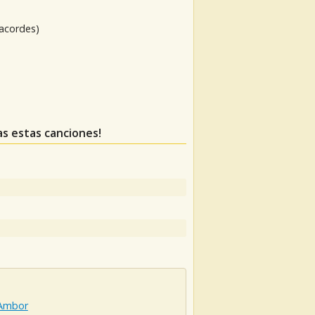
 acordes)
das estas canciones!
Ambor