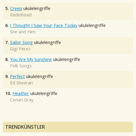
5.
Creep
ukulelengriffe
Radiohead
6.
I Thought I Saw Your Face Today
ukulelengriffe
She and Him
7.
Sailor Song
ukulelengriffe
Gigi Perez
8.
You Are My Sunshine
ukulelengriffe
Folk Songs
9.
Perfect
ukulelengriffe
Ed Sheeran
10.
Heather
ukulelengriffe
Conan Gray
TRENDKÜNSTLER