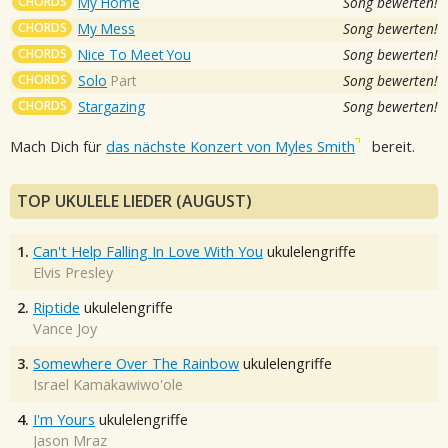
CHORDS
My Home
Song bewerten!
CHORDS
My Mess
Song bewerten!
CHORDS
Nice To Meet You
Song bewerten!
CHORDS
Solo
Part
Song bewerten!
CHORDS
Stargazing
Song bewerten!
Mach Dich für
das nächste Konzert von Myles Smith
bereit.
TOP UKULELE LIEDER (AUGUST)
1.
Can't Help Falling In Love With You
ukulelengriffe
Elvis Presley
2.
Riptide
ukulelengriffe
Vance Joy
3.
Somewhere Over The Rainbow
ukulelengriffe
Israel Kamakawiwo'ole
4.
I'm Yours
ukulelengriffe
Jason Mraz