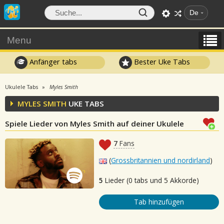
De
Menu
Anfänger tabs
Bester Uke Tabs
Ukulele Tabs
Myles Smith
MYLES SMITH
UKE TABS
Spiele Lieder von Myles Smith auf deiner Ukulele
7
Fans
(
Grossbritannien und nordirland
)
5
Lieder (0 tabs und 5 Akkorde)
Tab hinzufügen