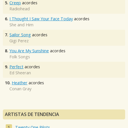
5.
Creep
acordes
Radiohead
6.
I Thought I Saw Your Face Today
acordes
She and Him
7.
Sailor Song
acordes
Gigi Perez
8.
You Are My Sunshine
acordes
Folk Songs
9.
Perfect
acordes
Ed Sheeran
10.
Heather
acordes
Conan Gray
ARTISTAS DE TENDENCIA
Twenty One Pilots