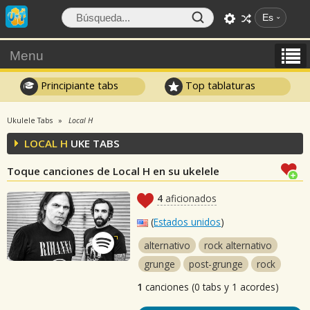
Es
Menu
Principiante tabs
Top tablaturas
Ukulele Tabs
Local H
LOCAL H
UKE TABS
Toque canciones de Local H en su ukelele
4
aficionados
(
Estados unidos
)
alternativo
rock alternativo
grunge
post-grunge
rock
1
canciones (0 tabs y 1 acordes)