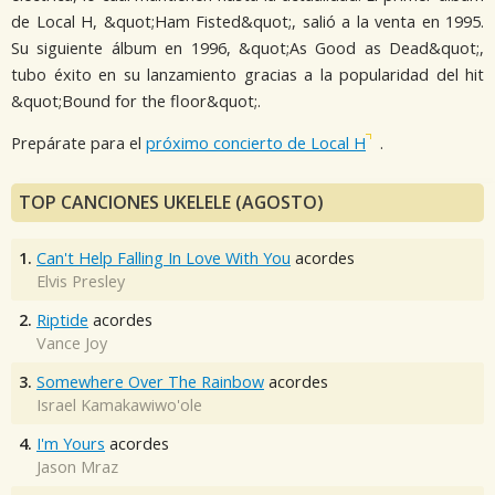
de Local H, &quot;Ham Fisted&quot;, salió a la venta en 1995.
Su siguiente álbum en 1996, &quot;As Good as Dead&quot;,
tubo éxito en su lanzamiento gracias a la popularidad del hit
&quot;Bound for the floor&quot;.
Prepárate para el
próximo concierto de Local H
.
TOP CANCIONES UKELELE (AGOSTO)
1.
Can't Help Falling In Love With You
acordes
Elvis Presley
2.
Riptide
acordes
Vance Joy
3.
Somewhere Over The Rainbow
acordes
Israel Kamakawiwo'ole
4.
I'm Yours
acordes
Jason Mraz