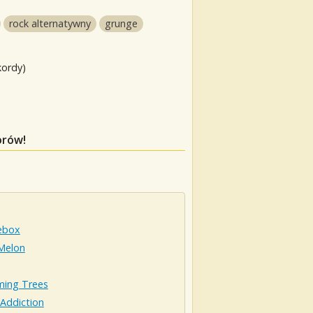
rock alternatywny
grunge
kordy)
orów!
ebox
 Melon
ming Trees
 Addiction