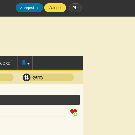
Zarejestruj
Zaloguj
Pl
SCORD
+
Rytmy