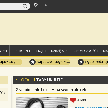
TY +
PRZERÓBKI +
LEKCJE +
NARZĘDZIA +
SPOŁECZNOŚĆ +
DI
ujacy taby
Najlepsze Taby Ukulele
Wybór redakcji
LOCAL H
TABY UKULELE
Graj piosenki Local H na swoim ukulele
yty
4
fani
(
Stany Zjednoczone
)