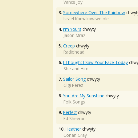
Vance Joy
3.
Somewhere Over The Rainbow
chwyt
Israel Kamakawiwo'ole
4.
I'm Yours
chwyty
Jason Mraz
5.
Creep
chwyty
Radiohead
6.
I Thought I Saw Your Face Today
chwy
She and Him
7.
Sailor Song
chwyty
Gigi Perez
8.
You Are My Sunshine
chwyty
Folk Songs
9.
Perfect
chwyty
Ed Sheeran
10.
Heather
chwyty
Conan Gray