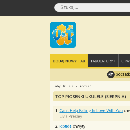
DODAJ NOWY TAB
TABULATURY +
CHWY
poczatk
Taby Ukulele
Local H
TOP PIOSENKI UKULELE (SIERPNIA)
1.
Can't Help Falling In Love With You
chw
Elvis Presley
2.
Riptide
chwyty