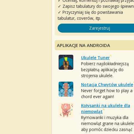
✓ Oceniaj, komentuj i poznawaj przyjac
✓ Zapisz tabulatury do swojego śpiewn
✓ Przyczyniaj się do powstawania
tabulatur, coverów, itp.
Zarejestruj
APLIKACJE NA ANDROIDA
Ukulele Tuner
Pobierz najdokładniejszą
bezpłatną aplikację do
strojenia ukulele.
Notacja Chwytów ukulele
Never forget how to play a
chord ever again!
Kołysanki na ukulele dla
niemowląt
Rymowanki i muzyka dla
niemowląt grane na ukulele
aby pomóc dziecku zasnąć :