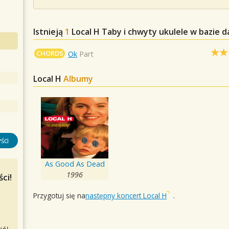
Istnieją
1
Local H
Taby i chwyty ukulele w bazie 
CHORDS
Ok
Part
Local H
Albumy
ści
As Good As Dead
1996
ci!
Przygotuj się na
następny koncert Local H
.