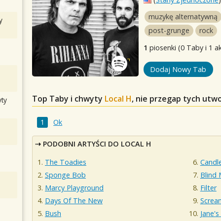
muzykę alternatywną
y
post-grunge
rock
1
piosenki (0 Taby i 1 a
Dodaj Nowy Tab
Top Taby i chwyty
Local H
, nie przegap tych utw
ty
Ok
PODOBNI ARTYŚCI DO LOCAL H
The Toadies
Candl
Sponge Bob
Blind
Marcy Playground
Filter
Days Of The New
Screa
Bush
Jane's