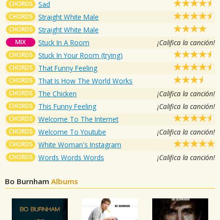
CHORDS
Sad
CHORDS
Straight White Male
CHORDS
Straight White Male
MIX
Stuck In A Room
¡Califica la canción!
CHORDS
Stuck In Your Room (trying)
CHORDS
That Funny Feeling
CHORDS
That Is How The World Works
CHORDS
The Chicken
¡Califica la canción!
CHORDS
This Funny Feeling
¡Califica la canción!
CHORDS
Welcome To The Internet
CHORDS
Welcome To Youtube
¡Califica la canción!
CHORDS
White Woman's Instagram
CHORDS
Words Words Words
¡Califica la canción!
Bo Burnham
Albums