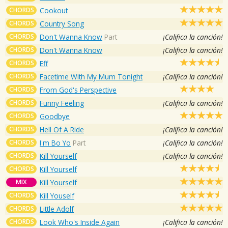
CHORDS
Cookout
CHORDS
Country Song
CHORDS
Don't Wanna Know
Part
¡Califica la canción!
CHORDS
Don't Wanna Know
¡Califica la canción!
CHORDS
Eff
CHORDS
Facetime With My Mum Tonight
¡Califica la canción!
CHORDS
From God's Perspective
CHORDS
Funny Feeling
¡Califica la canción!
CHORDS
Goodbye
CHORDS
Hell Of A Ride
¡Califica la canción!
CHORDS
I'm Bo Yo
Part
¡Califica la canción!
CHORDS
Kill Yourself
¡Califica la canción!
CHORDS
Kill Yourself
MIX
Kill Yourself
CHORDS
Kill Youself
CHORDS
Little Adolf
CHORDS
Look Who's Inside Again
¡Califica la canción!