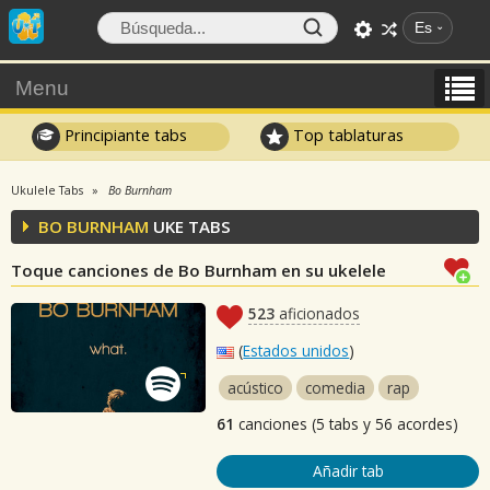
Es
Menu
Principiante tabs
Top tablaturas
Ukulele Tabs
Bo Burnham
BO BURNHAM
UKE TABS
Toque canciones de Bo Burnham en su ukelele
523
aficionados
(
Estados unidos
)
acústico
comedia
rap
61
canciones (5 tabs y 56 acordes)
Añadir tab