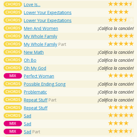
CHORDS
Love Is...
CHORDS
Lower Your Expectations
CHORDS
Lower Your Expectations
CHORDS
Men And Women
¡Califica la canción!
CHORDS
My Whole Family
CHORDS
My Whole Family
Part
CHORDS
New Math
¡Califica la canción!
CHORDS
Oh Bo
¡Califica la canción!
CHORDS
Oh My God
¡Califica la canción!
MIX
Perfect Woman
CHORDS
Possible Ending Song
¡Califica la canción!
CHORDS
Problematic
¡Califica la canción!
CHORDS
Repeat Stuff
Part
¡Califica la canción!
CHORDS
Repeat Stuff
CHORDS
Sad
MIX
Sad
MIX
Sad
Part