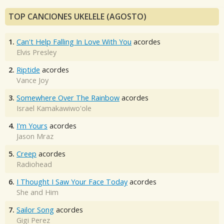
TOP CANCIONES UKELELE (AGOSTO)
1.
Can't Help Falling In Love With You
acordes
Elvis Presley
2.
Riptide
acordes
Vance Joy
3.
Somewhere Over The Rainbow
acordes
Israel Kamakawiwo'ole
4.
I'm Yours
acordes
Jason Mraz
5.
Creep
acordes
Radiohead
6.
I Thought I Saw Your Face Today
acordes
She and Him
7.
Sailor Song
acordes
Gigi Perez