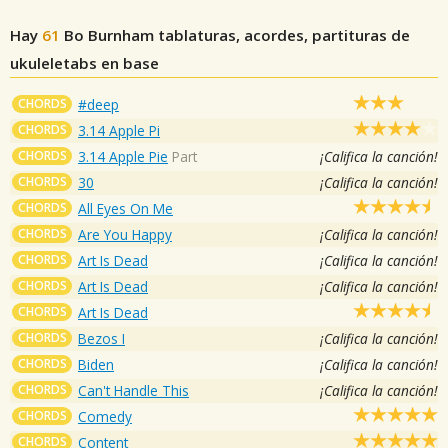
Hay
61
Bo Burnham
tablaturas, acordes, partituras de
ukuleletabs en base
CHORDS
#deep
CHORDS
3.14 Apple Pi
CHORDS
3.14 Apple Pie
Part
¡Califica la canción!
CHORDS
30
¡Califica la canción!
CHORDS
All Eyes On Me
CHORDS
Are You Happy
¡Califica la canción!
CHORDS
Art Is Dead
¡Califica la canción!
CHORDS
Art Is Dead
¡Califica la canción!
CHORDS
Art Is Dead
CHORDS
Bezos I
¡Califica la canción!
CHORDS
Biden
¡Califica la canción!
CHORDS
Can't Handle This
¡Califica la canción!
CHORDS
Comedy
CHORDS
Content