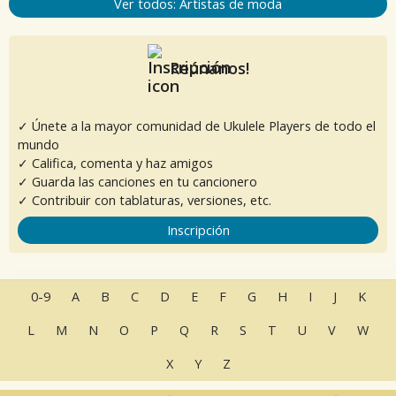
Ver todos: Artistas de moda
Reúnanos!
✓ Únete a la mayor comunidad de Ukulele Players de todo el
mundo
✓ Califica, comenta y haz amigos
✓ Guarda las canciones en tu cancionero
✓ Contribuir con tablaturas, versiones, etc.
Inscripción
0-9
A
B
C
D
E
F
G
H
I
J
K
L
M
N
O
P
Q
R
S
T
U
V
W
X
Y
Z