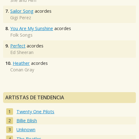
She and Him
7.
Sailor Song
acordes
Gigi Perez
8.
You Are My Sunshine
acordes
Folk Songs
9.
Perfect
acordes
Ed Sheeran
10.
Heather
acordes
Conan Gray
ARTISTAS DE TENDENCIA
Twenty One Pilots
Billie Eilish
Unknown
The Beatles