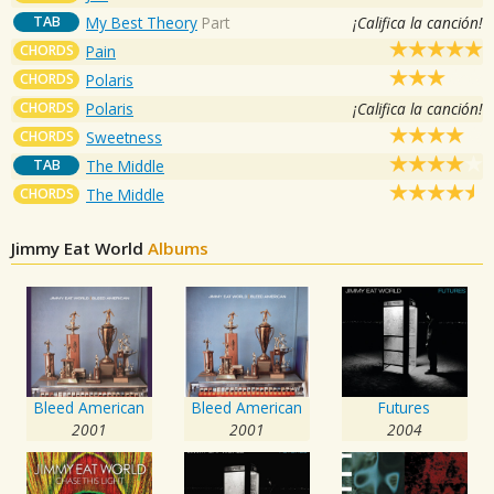
TAB
My Best Theory
Part
¡Califica la canción!
CHORDS
Pain
CHORDS
Polaris
CHORDS
Polaris
¡Califica la canción!
CHORDS
Sweetness
TAB
The Middle
CHORDS
The Middle
Jimmy Eat World
Albums
Bleed American
Bleed American
Futures
2001
2001
2004