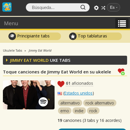
Es
Menu
Principiante tabs
Top tablaturas
Ukulele Tabs
Jimmy Eat World
JIMMY EAT WORLD
UKE TABS
Toque canciones de Jimmy Eat World en su ukelele
61
aficionados
(
Estados unidos
)
alternativo
rock alternativo
emo
indie
rock
19
canciones (3 tabs y 16 acordes)