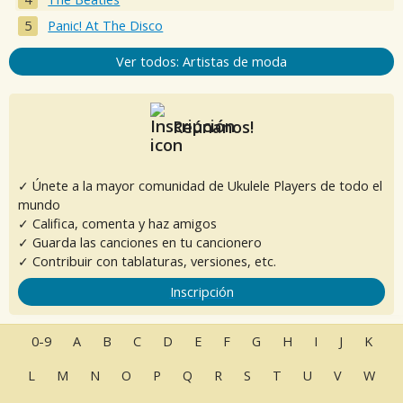
Panic! At The Disco
Ver todos: Artistas de moda
Reúnanos!
✓ Únete a la mayor comunidad de Ukulele Players de todo el
mundo
✓ Califica, comenta y haz amigos
✓ Guarda las canciones en tu cancionero
✓ Contribuir con tablaturas, versiones, etc.
Inscripción
0-9
A
B
C
D
E
F
G
H
I
J
K
L
M
N
O
P
Q
R
S
T
U
V
W