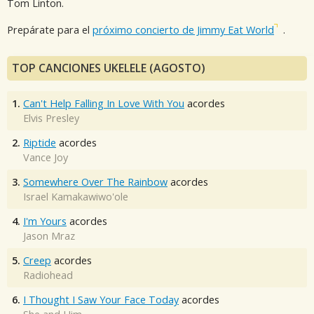
Tom Linton.
Prepárate para el
próximo concierto de Jimmy Eat World
.
TOP CANCIONES UKELELE (AGOSTO)
1.
Can't Help Falling In Love With You
acordes
Elvis Presley
2.
Riptide
acordes
Vance Joy
3.
Somewhere Over The Rainbow
acordes
Israel Kamakawiwo'ole
4.
I'm Yours
acordes
Jason Mraz
5.
Creep
acordes
Radiohead
6.
I Thought I Saw Your Face Today
acordes