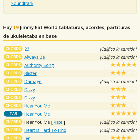
Soundtrack
Hay
19
Jimmy Eat World
tablaturas, acordes, partituras
de ukuleletabs en base
CHORDS
23
¡Califica la canción!
CHORDS
Always Be
¡Califica la canción!
CHORDS
Authority Song
CHORDS
Blister
CHORDS
Damage
¡Califica la canción!
CHORDS
Dizzy
CHORDS
Dizzy
CHORDS
Hear You Me
TAB
Hear You Me
CHORDS
Hear You Me
[
Rate
]
¡Califica la canción!
CHORDS
Heart Is Hard To Find
¡Califica la canción!
CHORDS
Jen