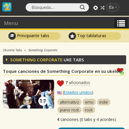
Es
Menu
Principiante tabs
Top tablaturas
Ukulele Tabs
Something Corporate
SOMETHING CORPORATE
UKE TABS
Toque canciones de Something Corporate en su ukelele
7
aficionados
(
Estados unidos
)
alternativo
emo
indie
piano rock
rock
4
canciones (0 tabs y 4 acordes)