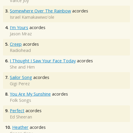
Vance Joy
3.
Somewhere Over The Rainbow
acordes
Israel Kamakawiwo'ole
4.
I'm Yours
acordes
Jason Mraz
5.
Creep
acordes
Radiohead
6.
I Thought I Saw Your Face Today
acordes
She and Him
7.
Sailor Song
acordes
Gigi Perez
8.
You Are My Sunshine
acordes
Folk Songs
9.
Perfect
acordes
Ed Sheeran
10.
Heather
acordes