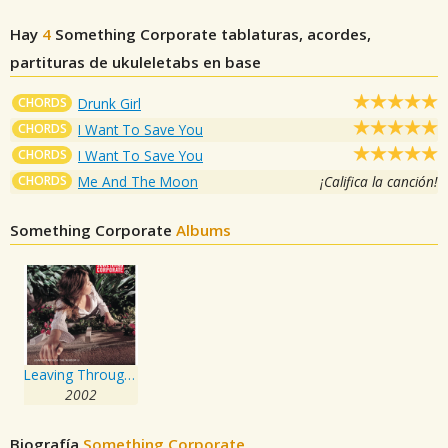
Hay
4
Something Corporate
tablaturas, acordes,
partituras de ukuleletabs en base
CHORDS
Drunk Girl
CHORDS
I Want To Save You
CHORDS
I Want To Save You
CHORDS
Me And The Moon
¡Califica la canción!
Something Corporate
Albums
Leaving Through The Window
2002
Biografía
Something Corporate