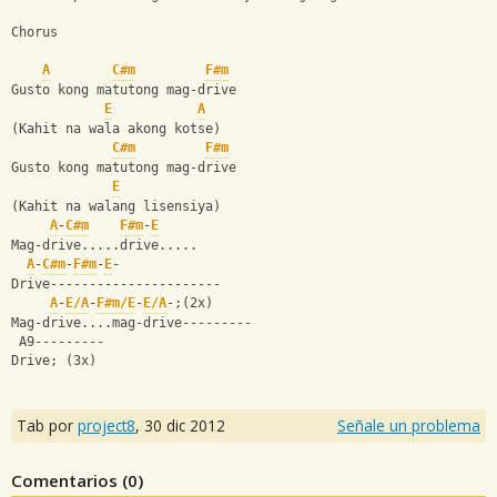
Chorus
A
C#m
F#m
Gusto kong matutong mag-drive
E
A
(Kahit na wala akong kotse)
C#m
F#m
Gusto kong matutong mag-drive
E
(Kahit na walang lisensiya)
A
-
C#m
F#m
-
E
Mag-drive.....drive.....
A
-
C#m
-
F#m
-
E
-
Drive----------------------
A
-
E/A
-
F#m/E
-
E/A
-;(2x)
Mag-drive....mag-drive---------
 A9---------
Drive; (3x)
Tab por
project8
,
30 dic 2012
Señale un problema
Comentarios (
0
)