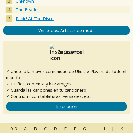
Unknown
The Beatles
Panic! At The Disco
Ver todos: Artistas de moda
Reúnanos!
✓ Únete a la mayor comunidad de Ukulele Players de todo el
mundo
✓ Califica, comenta y haz amigos
✓ Guarda las canciones en tu cancionero
✓ Contribuir con tablaturas, versiones, etc.
Inscripción
0-9
A
B
C
D
E
F
G
H
I
J
K