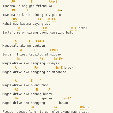
A9
E
F#m
-
E
Isasama ko ang girlfriend ko
A9
E
F#m
-
E
Isasama ko kahit sinong may gusto
Bm
F#
Bm
-
F#
Kahit may kasama siyang aso
Bm
F#
Bm
-
E
 break 
Basta't meron siyang baong sariling buto.
A
E
F#m
-
E
Magdadala ako ng pagkain
A
E
F#m
-
E
Burger, fries, tapsilog at siopao
Bm
F#
Bm
-
F#
Magda-drive ako hanggang Visayas
A
F#
Bm
-
E
 break   
Magda-drive ako hanggang sa Mindanao
A
E
A
Magda-drive ako buong taon
A9
E
A
Magda-drive ako habang-buhay
Bm
F
#pause      
Bm
-
F#
Magda-drive ako hanggang        buwan
Bm
F#
Bm
-
E
- 
Please, please lang, turuan n'yo akong mag-drive.