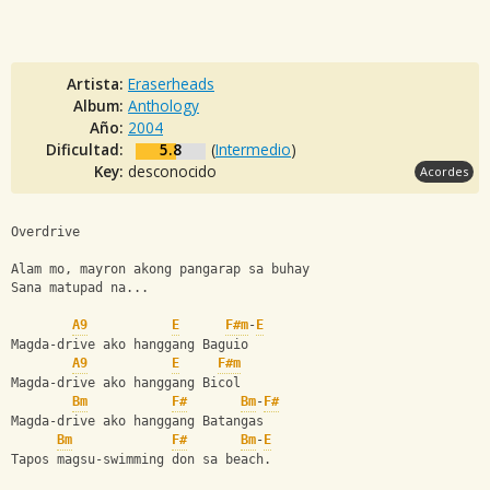
Artista:
Eraserheads
Album:
Anthology
Año:
2004
Dificultad:
5.8
(
Intermedio
)
Key:
desconocido
Acordes
Overdrive
Alam mo, mayron akong pangarap sa buhay
Sana matupad na...
A9
E
F#m
-
E
Magda-drive ako hanggang Baguio
A9
E
F#m
Magda-drive ako hanggang Bicol
Bm
F#
Bm
-
F#
Magda-drive ako hanggang Batangas
Bm
F#
Bm
-
E
Tapos magsu-swimming don sa beach.