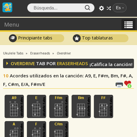
Es
Menu
Principiante tabs
Top tablaturas
Ukulele Tabs
Eraserheads
Overdrive
OVERDRIVE
TAB POR
ERASERHEADS
¡Califica la canción!
10
Acordes utilizados en la canción
: A9, E, F#m, Bm, F#, A,
F, C#m, E/A, F#m/E