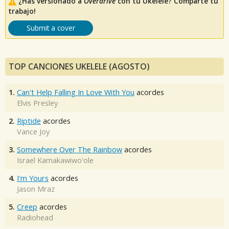
¿Has versionado a
Overdrive
con tu Ukelele? Comparte tu
trabajo!
Submit a cover
TOP CANCIONES UKELELE (AGOSTO)
1.
Can't Help Falling In Love With You
acordes
Elvis Presley
2.
Riptide
acordes
Vance Joy
3.
Somewhere Over The Rainbow
acordes
Israel Kamakawiwo'ole
4.
I'm Yours
acordes
Jason Mraz
5.
Creep
acordes
Radiohead