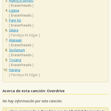
Huling El Bimbo
[
Eraserheads
]
Ligaya
[
Eraserheads
]
Pare Ko
[
Eraserheads
]
Gitara
[
Parokya Ni Edgar
]
Alapaap
[
Eraserheads
]
Spolarium
[
Eraserheads
]
Toyang
[
Eraserheads
]
Harana
[
Parokya Ni Edgar
]
Acerca de esta canción: Overdrive
No hay información por esta canción.