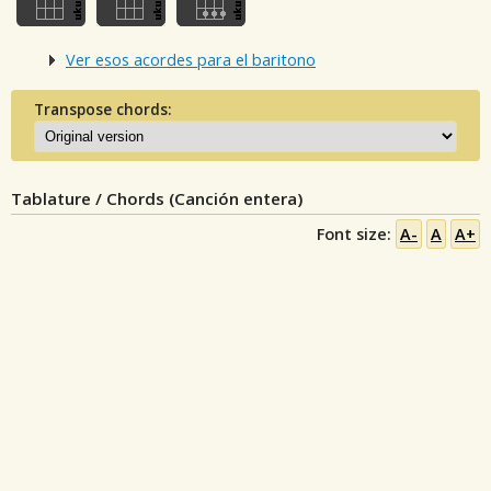
Ver esos acordes para el baritono
Transpose chords:
Tablature / Chords (Canción entera)
Font size:
A-
A
A+