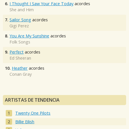
6.
I Thought I Saw Your Face Today
acordes
She and Him
7.
Sailor Song
acordes
Gigi Perez
8.
You Are My Sunshine
acordes
Folk Songs
9.
Perfect
acordes
Ed Sheeran
10.
Heather
acordes
Conan Gray
ARTISTAS DE TENDENCIA
Twenty One Pilots
Billie Eilish