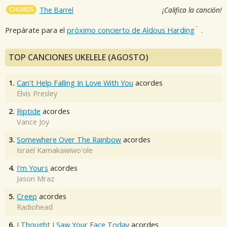
CHORDS
The Barrel
¡Califica la canción!
Prepárate para el
próximo concierto de Aldous Harding
.
TOP CANCIONES UKELELE (AGOSTO)
1.
Can't Help Falling In Love With You
acordes
Elvis Presley
2.
Riptide
acordes
Vance Joy
3.
Somewhere Over The Rainbow
acordes
Israel Kamakawiwo'ole
4.
I'm Yours
acordes
Jason Mraz
5.
Creep
acordes
Radiohead
6.
I Thought I Saw Your Face Today
acordes