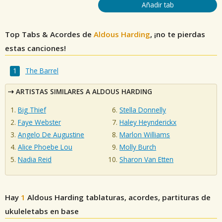
Añadir tab
Top Tabs & Acordes de
Aldous Harding
, ¡no te pierdas
estas canciones!
The Barrel
ARTISTAS SIMILARES A ALDOUS HARDING
Big Thief
Stella Donnelly
Faye Webster
Haley Heynderickx
Angelo De Augustine
Marlon Williams
Alice Phoebe Lou
Molly Burch
Nadia Reid
Sharon Van Etten
Hay
1
Aldous Harding
tablaturas, acordes, partituras de
ukuleletabs en base