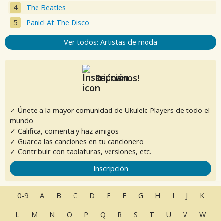
The Beatles
Panic! At The Disco
Ver todos: Artistas de moda
Reúnanos!
✓ Únete a la mayor comunidad de Ukulele Players de todo el
mundo
✓ Califica, comenta y haz amigos
✓ Guarda las canciones en tu cancionero
✓ Contribuir con tablaturas, versiones, etc.
Inscripción
0-9
A
B
C
D
E
F
G
H
I
J
K
L
M
N
O
P
Q
R
S
T
U
V
W