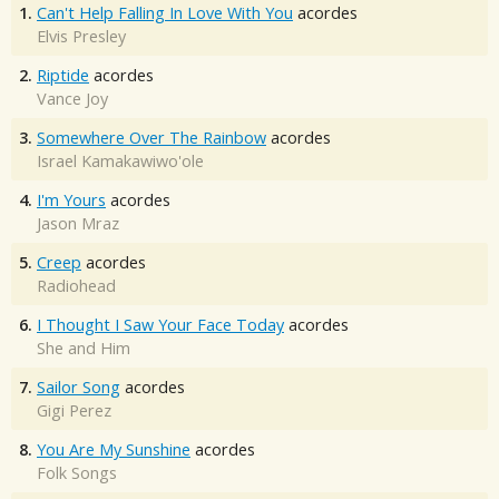
1.
Can't Help Falling In Love With You
acordes
Elvis Presley
2.
Riptide
acordes
Vance Joy
3.
Somewhere Over The Rainbow
acordes
Israel Kamakawiwo'ole
4.
I'm Yours
acordes
Jason Mraz
5.
Creep
acordes
Radiohead
6.
I Thought I Saw Your Face Today
acordes
She and Him
7.
Sailor Song
acordes
Gigi Perez
8.
You Are My Sunshine
acordes
Folk Songs