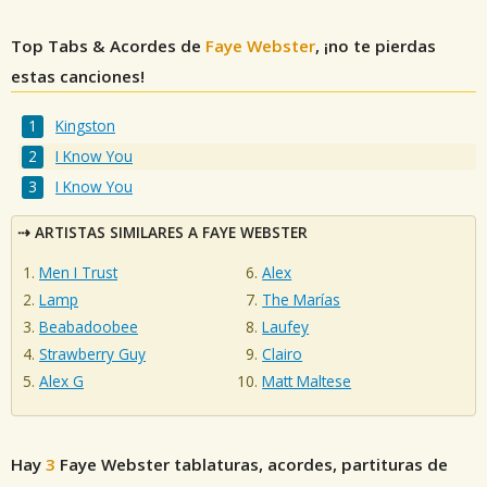
Top Tabs & Acordes de
Faye Webster
, ¡no te pierdas
estas canciones!
Kingston
I Know You
I Know You
ARTISTAS SIMILARES A FAYE WEBSTER
Men I Trust
Alex
Lamp
The Marías
Beabadoobee
Laufey
Strawberry Guy
Clairo
Alex G
Matt Maltese
Hay
3
Faye Webster
tablaturas, acordes, partituras de