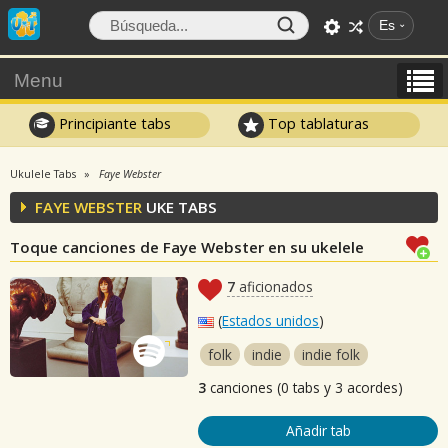
Es
Menu
Principiante tabs
Top tablaturas
Ukulele Tabs
Faye Webster
FAYE WEBSTER
UKE TABS
Toque canciones de Faye Webster en su ukelele
7
aficionados
(
Estados unidos
)
folk
indie
indie folk
3
canciones (0 tabs y 3 acordes)
Añadir tab