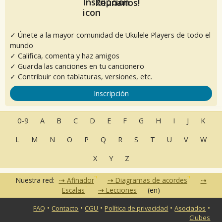
Reúnanos!
✓ Únete a la mayor comunidad de Ukulele Players de todo el
mundo
✓ Califica, comenta y haz amigos
✓ Guarda las canciones en tu cancionero
✓ Contribuir con tablaturas, versiones, etc.
Inscripción
0-9
A
B
C
D
E
F
G
H
I
J
K
L
M
N
O
P
Q
R
S
T
U
V
W
X
Y
Z
Nuestra red:
Afinador
Diagramas de acordes
Escalas
Lecciones
(en)
•
•
•
•
•
FAQ
Contacto
CGU
Política de privacidad
Asociados
Clubes