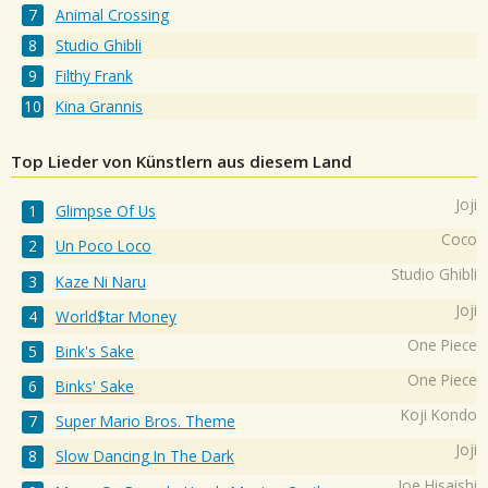
Animal Crossing
Studio Ghibli
Filthy Frank
Kina Grannis
Top Lieder von Künstlern aus diesem Land
Joji
Glimpse Of Us
Coco
Un Poco Loco
Studio Ghibli
Kaze Ni Naru
Joji
World$tar Money
One Piece
Bink's Sake
One Piece
Binks' Sake
Koji Kondo
Super Mario Bros. Theme
Joji
Slow Dancing In The Dark
Joe Hisaishi