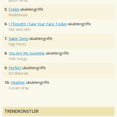
Jason Mraz
5.
Creep
ukulelengriffe
Radiohead
6.
I Thought I Saw Your Face Today
ukulelengriffe
She and Him
7.
Sailor Song
ukulelengriffe
Gigi Perez
8.
You Are My Sunshine
ukulelengriffe
Folk Songs
9.
Perfect
ukulelengriffe
Ed Sheeran
10.
Heather
ukulelengriffe
Conan Gray
TRENDKÜNSTLER