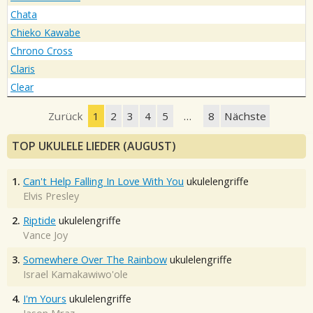
Chata
Chieko Kawabe
Chrono Cross
Claris
Clear
Zurück
1
2
3
4
5
…
8
Nächste
TOP UKULELE LIEDER (AUGUST)
1.
Can't Help Falling In Love With You
ukulelengriffe
Elvis Presley
2.
Riptide
ukulelengriffe
Vance Joy
3.
Somewhere Over The Rainbow
ukulelengriffe
Israel Kamakawiwo'ole
4.
I'm Yours
ukulelengriffe