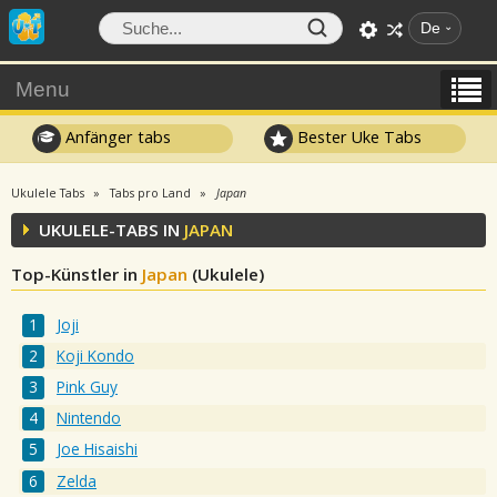
De
Menu
Anfänger tabs
Bester Uke Tabs
Ukulele Tabs
Tabs pro Land
Japan
UKULELE-TABS IN
JAPAN
Top-Künstler in
Japan
(Ukulele)
Joji
Koji Kondo
Pink Guy
Nintendo
Joe Hisaishi
Zelda