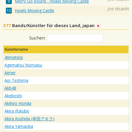
Merry Go Round - Howls Moving Castle
Joe Hisaishi
Howls Moving Castle
377
Bands/Künstler für dieses Land, japan
Suchen
Künstlername
40meterp
Agematsu Noriyasu
Aimer
Aio Teshima
Akb48
Akeboshi
Akihiro Honda
Akira Ifukube
Akira Kushida (串田アキラ)
Akira Yamaoka