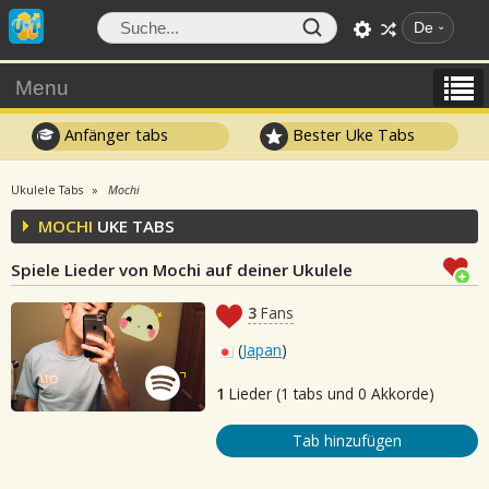
De
Menu
Anfänger tabs
Bester Uke Tabs
Ukulele Tabs
Mochi
MOCHI
UKE TABS
Spiele Lieder von Mochi auf deiner Ukulele
3
Fans
(
Japan
)
1
Lieder (1 tabs und 0 Akkorde)
Tab hinzufügen