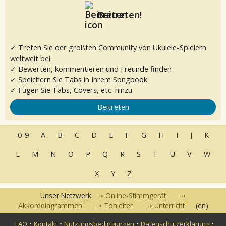
Beitreten!
✓ Treten Sie der größten Community von Ukulele-Spielern
weltweit bei
✓ Bewerten, kommentieren und Freunde finden
✓ Speichern Sie Tabs in Ihrem Songbook
✓ Fügen Sie Tabs, Covers, etc. hinzu
Beitreten
0-9
A
B
C
D
E
F
G
H
I
J
K
L
M
N
O
P
Q
R
S
T
U
V
W
X
Y
Z
Unser Netzwerk:
Online-Stimmgerät
Akkorddiagrammen
Tonleiter
Unterricht
(en)
•
•
•
•
FAQ
Kontakt
Nutzungsbedingungen
Datenschutzerklärung