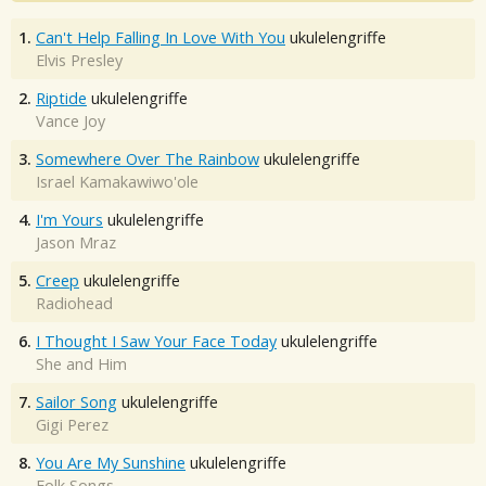
1.
Can't Help Falling In Love With You
ukulelengriffe
Elvis Presley
2.
Riptide
ukulelengriffe
Vance Joy
3.
Somewhere Over The Rainbow
ukulelengriffe
Israel Kamakawiwo'ole
4.
I'm Yours
ukulelengriffe
Jason Mraz
5.
Creep
ukulelengriffe
Radiohead
6.
I Thought I Saw Your Face Today
ukulelengriffe
She and Him
7.
Sailor Song
ukulelengriffe
Gigi Perez
8.
You Are My Sunshine
ukulelengriffe
Folk Songs