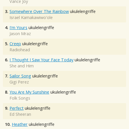
Vance Joy
3.
Somewhere Over The Rainbow
ukulelengriffe
Israel Kamakawiwo'ole
4.
I'm Yours
ukulelengriffe
Jason Mraz
5.
Creep
ukulelengriffe
Radiohead
6.
I Thought I Saw Your Face Today
ukulelengriffe
She and Him
7.
Sailor Song
ukulelengriffe
Gigi Perez
8.
You Are My Sunshine
ukulelengriffe
Folk Songs
9.
Perfect
ukulelengriffe
Ed Sheeran
10.
Heather
ukulelengriffe