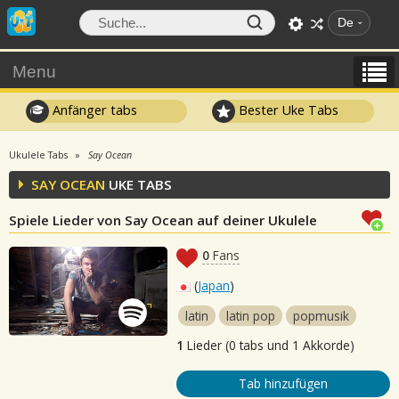
De
Menu
Anfänger tabs
Bester Uke Tabs
Ukulele Tabs
Say Ocean
SAY OCEAN
UKE TABS
Spiele Lieder von Say Ocean auf deiner Ukulele
0
Fans
(
Japan
)
latin
latin pop
popmusik
1
Lieder (0 tabs und 1 Akkorde)
Tab hinzufügen